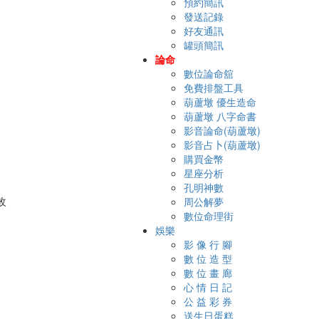
預約簡訊
發送記錄
好友通訊
罐頭簡訊
論命
數位論命舘
免費排盤工具
葫蘆墩 優生造命
葫蘆墩 八字命書
影音論命(葫蘆墩)
影音占卜(葫蘆墩)
購買金幣
星座分析
孔明神數
周公解夢
數位命理街
娛樂
影 像 行 腳
數 位 造 型
數 位 畫 廊
心 情 日 記
公 益 彩 券
送生日蛋糕