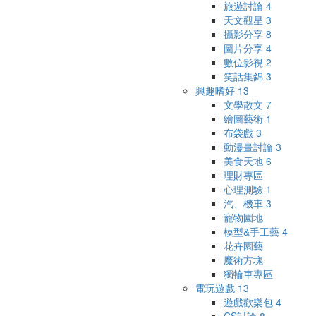
旅遊討論
4
天文觀星
3
攝影分享
8
圖片分享
4
數位影視
2
笑話集錦
3
興趣嗜好
13
文學散文
7
繪圖藝術
1
布袋戲
3
動漫畫討論
3
美食天地
6
理財專區
心理測驗
1
汽、機車
3
寵物園地
模型&手工藝
4
花卉園藝
魔術方塊
獨輪車專區
電玩遊戲
13
遊戲歡樂包
4