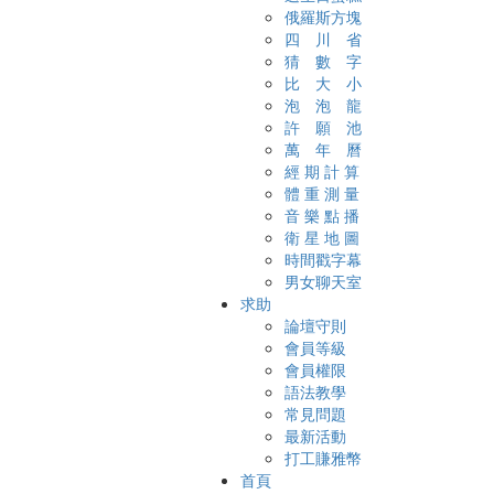
俄羅斯方塊
四 川 省
猜 數 字
比 大 小
泡 泡 龍
許 願 池
萬 年 曆
經 期 計 算
體 重 測 量
音 樂 點 播
衛 星 地 圖
時間戳字幕
男女聊天室
求助
論壇守則
會員等級
會員權限
語法教學
常見問題
最新活動
打工賺雅幣
首頁