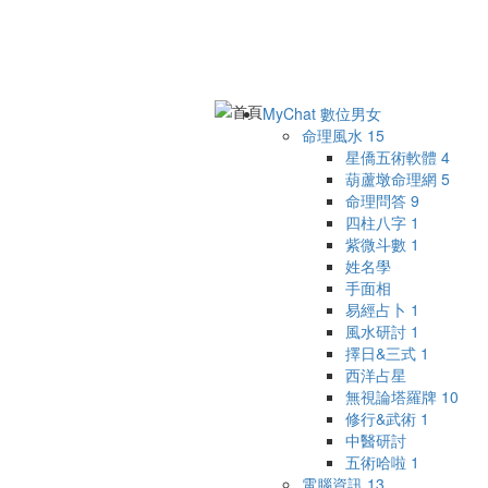
MyChat 數位男女
命理風水
15
星僑五術軟體
4
葫蘆墩命理網
5
命理問答
9
四柱八字
1
紫微斗數
1
姓名學
手面相
易經占卜
1
風水研討
1
擇日&三式
1
西洋占星
無視論塔羅牌
10
修行&武術
1
中醫研討
五術哈啦
1
電腦資訊
13