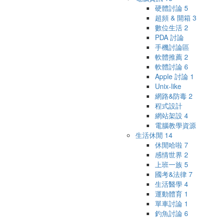
硬體討論
5
超頻 & 開箱
3
數位生活
2
PDA 討論
手機討論區
軟體推薦
2
軟體討論
6
Apple 討論
1
Unix-like
網路&防毒
2
程式設計
網站架設
4
電腦教學資源
生活休閒
14
休閒哈啦
7
感情世界
2
上班一族
5
國考&法律
7
生活醫學
4
運動體育
1
單車討論
1
釣魚討論
6