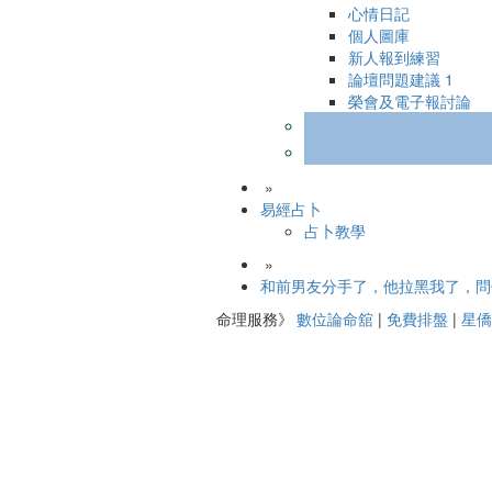
心情日記
個人圖庫
新人報到練習
論壇問題建議
1
榮會及電子報討論
»
易經占卜
占卜教學
»
和前男友分手了，他拉黑我了，問
命理服務》
數位論命舘
|
免費排盤
|
星僑