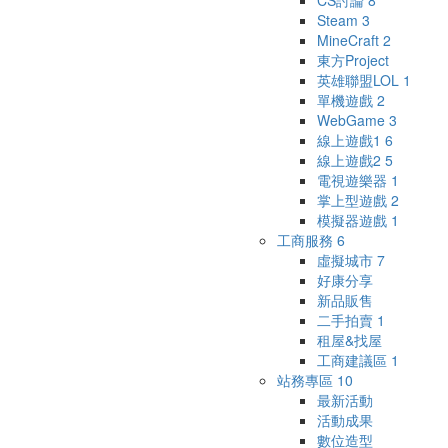
CS討論
8
Steam
3
MineCraft
2
東方Project
英雄聯盟LOL
1
單機遊戲
2
WebGame
3
線上遊戲1
6
線上遊戲2
5
電視遊樂器
1
掌上型遊戲
2
模擬器遊戲
1
工商服務
6
虛擬城市
7
好康分享
新品販售
二手拍賣
1
租屋&找屋
工商建議區
1
站務專區
10
最新活動
活動成果
數位造型