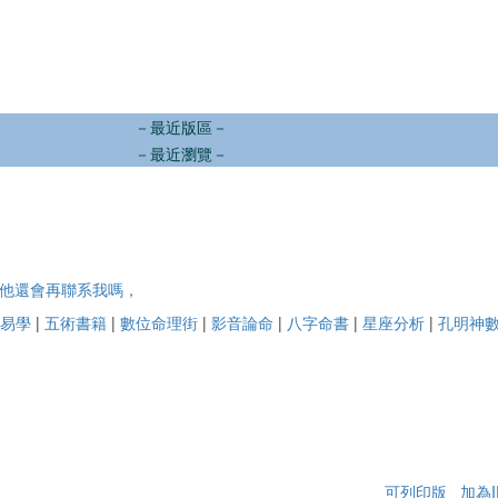
－最近版區－
－最近瀏覽－
他還會再聯系我嗎，
易學
|
五術書籍
|
數位命理街
|
影音論命
|
八字命書
|
星座分析
|
孔明神
可列印版
加為