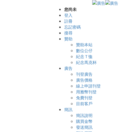
您尚未
登入
註冊
忘記密碼
搜尋
贊助
贊助本站
數位公仔
紀念Ｔ恤
紀念馬克杯
廣告
刊登廣告
廣告價格
線上申請刊登
用雅幣刊登
免費刊登
目前客戶
簡訊
簡訊說明
購買金幣
發送簡訊