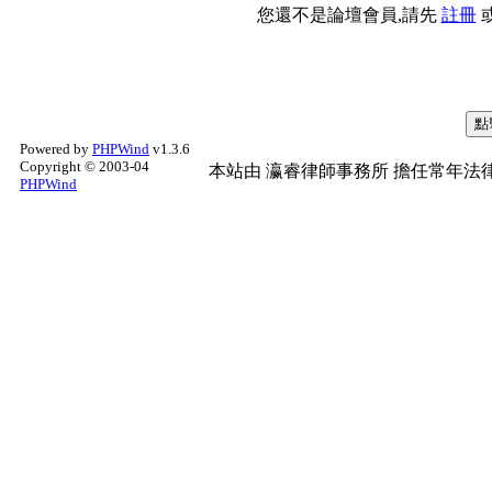
您還不是論壇會員,請先
註冊
Powered by
PHPWind
v1.3.6
Copyright © 2003-04
本站由
瀛睿律師事務所
擔任常年法律
PHPWind