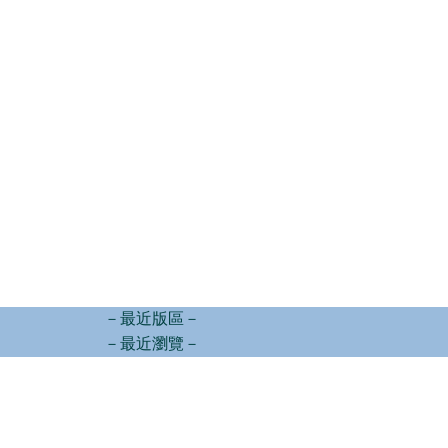
－最近版區－
－最近瀏覽－