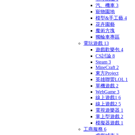
汽、機車
3
寵物園地
模型&手工藝
4
花卉園藝
魔術方塊
獨輪車專區
電玩遊戲
13
遊戲歡樂包
4
CS討論
8
Steam
3
MineCraft
2
東方Project
英雄聯盟LOL
1
單機遊戲
2
WebGame
3
線上遊戲1
6
線上遊戲2
5
電視遊樂器
1
掌上型遊戲
2
模擬器遊戲
1
工商服務
6