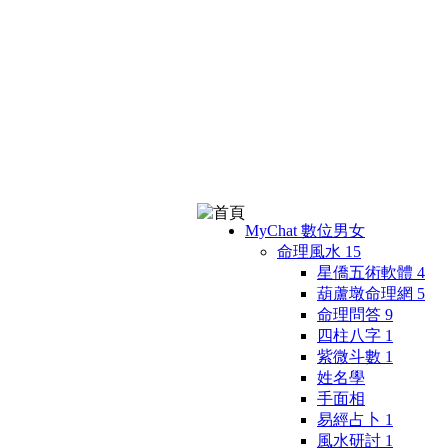
MyChat 數位男女
命理風水
15
星僑五術軟體
4
葫蘆墩命理網
5
命理問答
9
四柱八字
1
紫微斗數
1
姓名學
手面相
易經占卜
1
風水研討
1