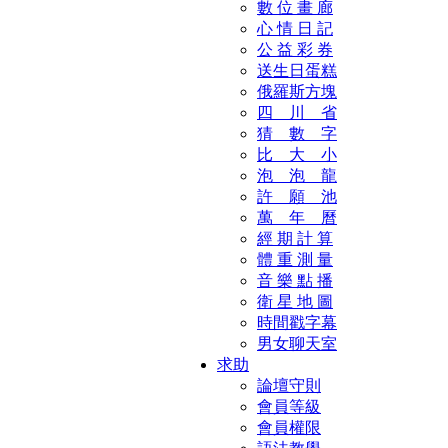
數 位 畫 廊
心 情 日 記
公 益 彩 券
送生日蛋糕
俄羅斯方塊
四 川 省
猜 數 字
比 大 小
泡 泡 龍
許 願 池
萬 年 曆
經 期 計 算
體 重 測 量
音 樂 點 播
衛 星 地 圖
時間戳字幕
男女聊天室
求助
論壇守則
會員等級
會員權限