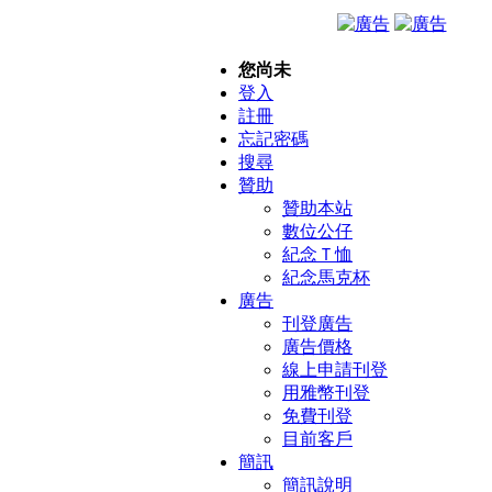
您尚未
登入
註冊
忘記密碼
搜尋
贊助
贊助本站
數位公仔
紀念Ｔ恤
紀念馬克杯
廣告
刊登廣告
廣告價格
線上申請刊登
用雅幣刊登
免費刊登
目前客戶
簡訊
簡訊說明