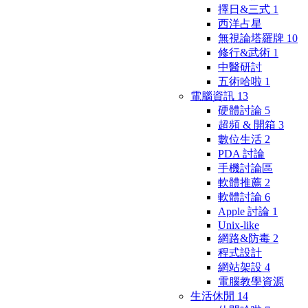
擇日&三式
1
西洋占星
無視論塔羅牌
10
修行&武術
1
中醫研討
五術哈啦
1
電腦資訊
13
硬體討論
5
超頻 & 開箱
3
數位生活
2
PDA 討論
手機討論區
軟體推薦
2
軟體討論
6
Apple 討論
1
Unix-like
網路&防毒
2
程式設計
網站架設
4
電腦教學資源
生活休閒
14