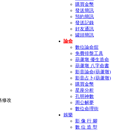
購買金幣
發送簡訊
預約簡訊
發送記錄
好友通訊
罐頭簡訊
論命
數位論命舘
免費排盤工具
葫蘆墩 優生造命
葫蘆墩 八字命書
影音論命(葫蘆墩)
影音占卜(葫蘆墩)
購買金幣
星座分析
孔明神數
周公解夢
數位命理街
娛樂
影 像 行 腳
數 位 造 型