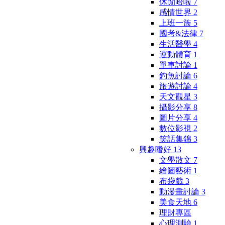
休閒哈啦
7
感情世界
2
上班一族
5
國考&法律
7
生活醫學
4
運動體育
1
單車討論
1
釣魚討論
6
旅遊討論
4
天文觀星
3
攝影分享
8
圖片分享
4
數位影視
2
笑話集錦
3
興趣嗜好
13
文學散文
7
繪圖藝術
1
布袋戲
3
動漫畫討論
3
美食天地
6
理財專區
心理測驗
1