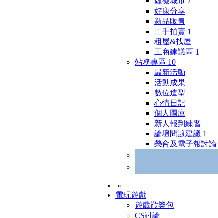
虛擬城市
7
好康分享
新品販售
二手拍賣
1
租屋&找屋
工商建議區
1
站務專區
10
最新活動
活動成果
數位造型
心情日記
個人圖庫
新人報到練習
論壇問題建議
1
榮會及電子報討論
»
電玩遊戲
遊戲歡樂包
CS討論