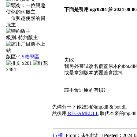
下面是引用 ogc0204 於 2024-08-06
一位興趣使然的伺
服主
級別:
特約版主
版區:
CS教學區
失敗
x201
我另外嘗試改名覆蓋原本的bot.dl
x484
或是拿別版本的覆蓋會跳掉
該不會迪庫的有鎖?
先備分一下你2834的mp.dll & bot.dll
然後用
REGAMEDLL
取代本來的mp.dll & 
[5 樓]
From：未知地址 |
Posted：
2024-08