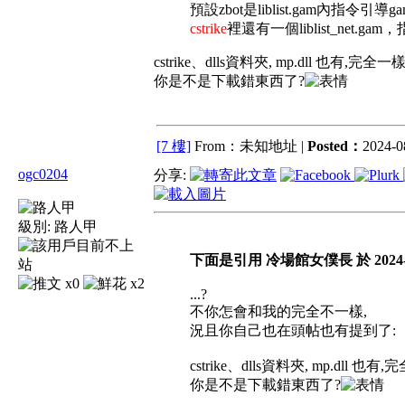
預設zbot是liblist.gam內指令引導gamedll
cstrike
裡還有一個liblist_net.gam，
cstrike、dlls資料夾, mp.dll 也有,完全一
你是不是下載錯東西了?
[7 樓]
From：未知地址 |
Posted：
2024-08
ogc0204
分享:
級別:
路人甲
下面是引用 冷場館女僕長 於 2024-08-
x0
x2
...?
不你怎會和我的完全不一樣,
況且你自己也在頭帖也有提到了:
cstrike、dlls資料夾, mp.dll 也有
你是不是下載錯東西了?