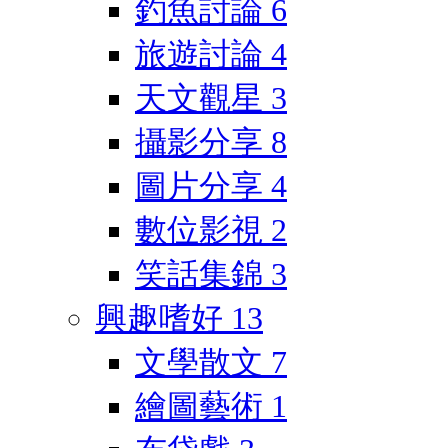
釣魚討論
6
旅遊討論
4
天文觀星
3
攝影分享
8
圖片分享
4
數位影視
2
笑話集錦
3
興趣嗜好
13
文學散文
7
繪圖藝術
1