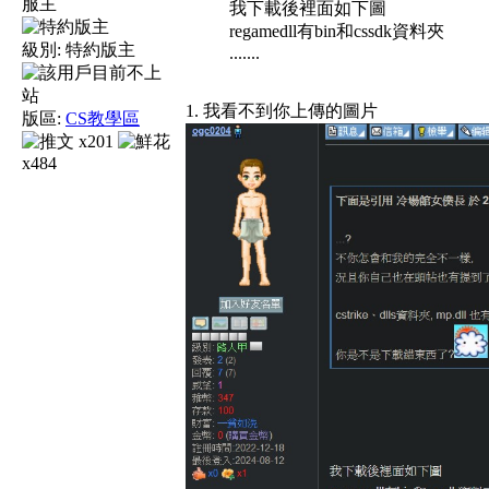
服主
我下載後裡面如下圖
regamedll有bin和cssdk資料夾
級別:
特約版主
.......
1. 我看不到你上傳的圖片
版區:
CS教學區
x201
x484