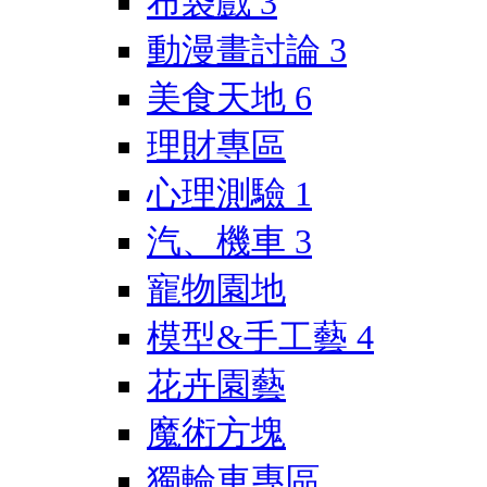
布袋戲
3
動漫畫討論
3
美食天地
6
理財專區
心理測驗
1
汽、機車
3
寵物園地
模型&手工藝
4
花卉園藝
魔術方塊
獨輪車專區