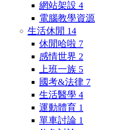
網站架設
4
電腦教學資源
生活休閒
14
休閒哈啦
7
感情世界
2
上班一族
5
國考&法律
7
生活醫學
4
運動體育
1
單車討論
1