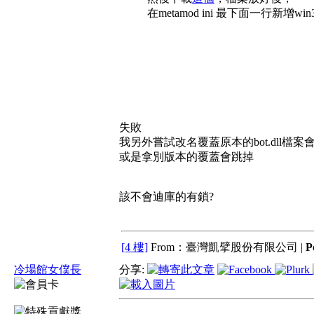
在metamod ini 最下面一行新增win32 add
失敗
我另外嘗試改名覆蓋原本的bot.dll檔案會
或是拿別版本的覆蓋會跳掉
該不會迪庫的有鎖?
[4 樓]
From：臺灣凱擘股份有限公司 |
P
冷場館女僕長
分享: