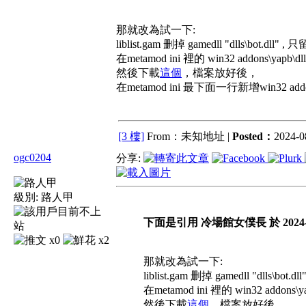
那就改為試一下:
liblist.gam 删掉 gamedll "dlls\bot.dll" ,
在metamod ini 裡的 win32 addons\yapb\dl
然後下載
這個
，檔案放好後，
在metamod ini 最下面一行新增win32 addons\c
[3 樓]
From：未知地址 |
Posted：
2024-0
ogc0204
分享:
級別:
路人甲
下面是引用 冷場館女僕長 於 2024-08-
x0
x2
那就改為試一下:
liblist.gam 删掉 gamedll "dlls\bot.
在metamod ini 裡的 win32 addons\ya
然後下載
這個
，檔案放好後，