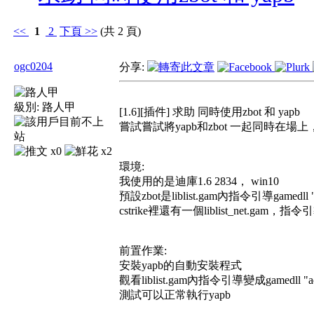
<<
1
2
下頁
>>
(共 2 頁)
ogc0204
分享:
級別:
路人甲
[1.6][插件] 求助 同時使用zbot 和 yapb
嘗試嘗試將yapb和zbot 一起同時
x0
x2
環境:
我使用的是迪庫1.6 2834， win10
預設zbot是liblist.gam內指令引導gamedll "dll
cstrike裡還有一個liblist_net.gam，指令引導
前置作業:
安裝yapb的自動安裝程式
觀看liblist.gam內指令引導變成gamedll "addon
測試可以正常執行yapb