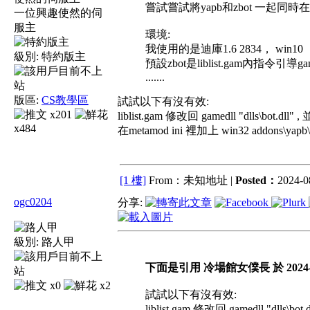
嘗試嘗試將yapb和zbot 一
一位興趣使然的伺
服主
環境:
我使用的是迪庫1.6 2834， win10
級別:
特約版主
預設zbot是liblist.gam內指令引導gamedll
.......
版區:
CS教學區
試試以下有沒有效:
x201
liblist.gam 修改回 gamedll "dlls\bot.dl
x484
在metamod ini 裡加上 win32 addons\yapb\dl
[1 樓]
From：未知地址 |
Posted：
2024-0
ogc0204
分享:
級別:
路人甲
下面是引用 冷場館女僕長 於 2024-08-
x0
x2
試試以下有沒有效:
liblist.gam 修改回 gamedll "dlls