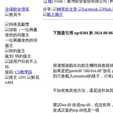
[2 樓]
From：臺灣凱擘股份有限公司 |
P
冷場館女僕長
分享:
下面是引用 ogc0204 於 2024-08-06
一位興趣使然的伺
服主
級別:
特約版主
很遺憾遊戲在自創主機時就會跳
如果是把gamedll "dlls\bot.dll"放在 g
版區:
CS教學區
則只會載入metamod的樣子，只有
x201
x484
不知有無其他方法，還是說外加其他
嘗試bot.dll 改成mp.dll，也
改成正版的mp.dll也是一樣