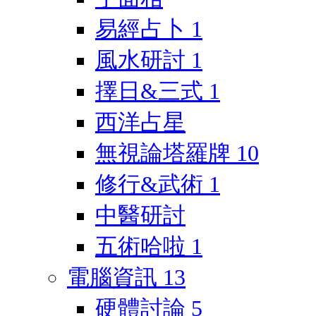
易經占卜
1
風水研討
1
擇日&三式
1
西洋占星
無視論塔羅牌
10
修行&武術
1
中醫研討
五術哈啦
1
電腦資訊
13
硬體討論
5