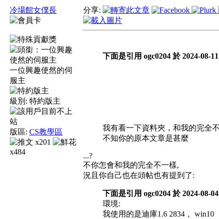
冷場館女僕長
分享:
下面是引用 ogc0204 於 2024-08-11
一位興趣使然的伺
服主
級別:
特約版主
我有看一下資料夾，和我的完全不
版區:
CS教學區
不知你的原本文章是甚麼
x201
x484
...?
不你怎會和我的完全不一樣,
況且你自己也在頭帖也有提到了:
下面是引用 ogc0204 於 2024-08-0
環境:
我使用的是迪庫1.6 2834， win10