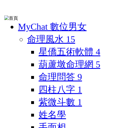
MyChat 數位男女
命理風水
15
星僑五術軟體
4
葫蘆墩命理網
5
命理問答
9
四柱八字
1
紫微斗數
1
姓名學
手面相