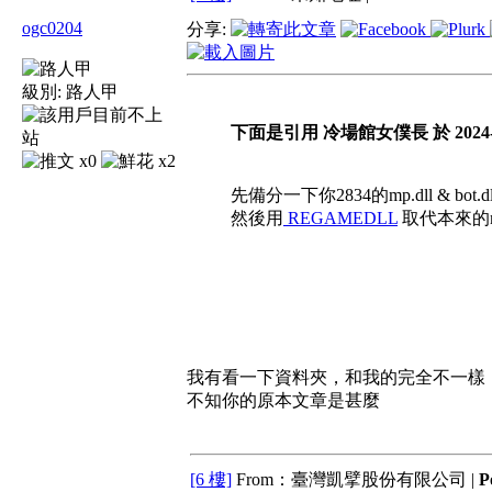
ogc0204
分享:
級別:
路人甲
下面是引用 冷場館女僕長 於 2024-08-
x0
x2
先備分一下你2834的mp.dll & bot.dl
然後用
REGAMEDLL
取代本來的mp.d
我有看一下資料夾，和我的完全不一樣
不知你的原本文章是甚麼
[6 樓]
From：臺灣凱擘股份有限公司 |
P