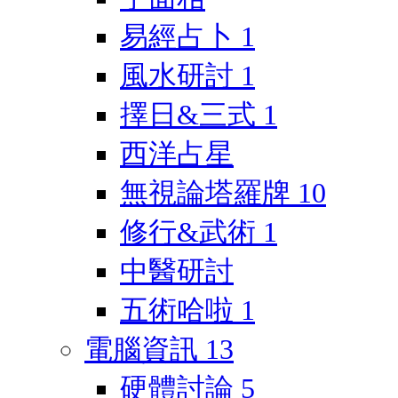
易經占卜
1
風水研討
1
擇日&三式
1
西洋占星
無視論塔羅牌
10
修行&武術
1
中醫研討
五術哈啦
1
電腦資訊
13
硬體討論
5