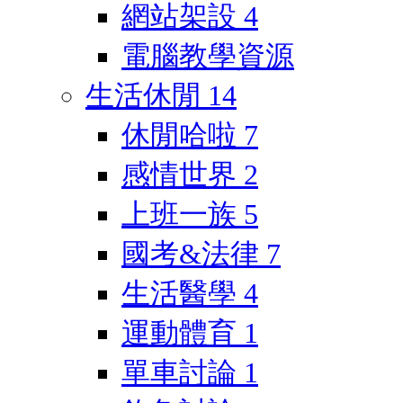
網站架設
4
電腦教學資源
生活休閒
14
休閒哈啦
7
感情世界
2
上班一族
5
國考&法律
7
生活醫學
4
運動體育
1
單車討論
1