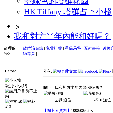
墨綠色的塔羅花園
HK Tiffany 塔羅占卜小棧
»
我和對方半年內能和好嗎？
命理服
數位論命舘
|
免費排盤
|
星僑易學
|
五術書籍
|
數位
務》
絲專頁
|
Carose
分享:
級別:
小人物
[問卜] 我和對方半年內能和好嗎？
世界
逆位
杯10
逆位
x0
x13
【問卜者資料】
1998/08/02 女