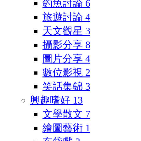
釣魚討論
6
旅遊討論
4
天文觀星
3
攝影分享
8
圖片分享
4
數位影視
2
笑話集錦
3
興趣嗜好
13
文學散文
7
繪圖藝術
1