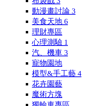
布袋戲
3
動漫畫討論
3
美食天地
6
理財專區
心理測驗
1
汽、機車
3
寵物園地
模型&手工藝
4
花卉園藝
魔術方塊
獨輪車專區