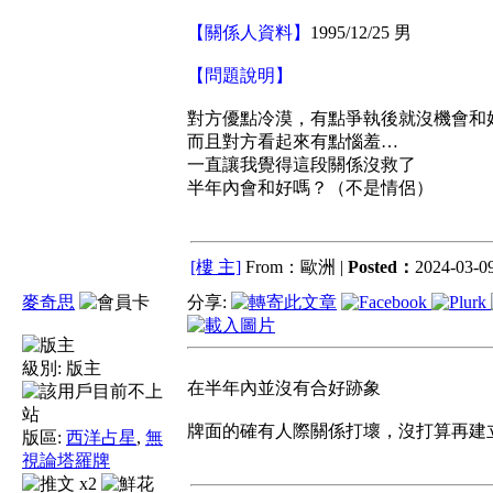
【關係人資料】
1995/12/25 男
【問題說明】
對方優點冷漠，有點爭執後就沒機會和
而且對方看起來有點惱羞…
一直讓我覺得這段關係沒救了
半年內會和好嗎？（不是情侶）
[樓 主]
From：歐洲 |
Posted：
2024-03-09
麥奇思
分享:
級別:
版主
在半年內並沒有合好跡象
牌面的確有人際關係打壞，沒打算再建
版區:
西洋占星
,
無
視論塔羅牌
x2