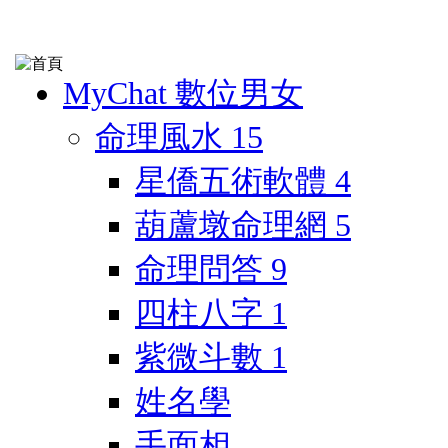
MyChat 數位男女
命理風水
15
星僑五術軟體
4
葫蘆墩命理網
5
命理問答
9
四柱八字
1
紫微斗數
1
姓名學
手面相