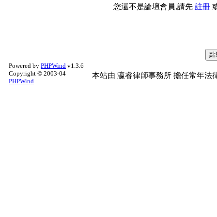
您還不是論壇會員,請先
註冊
Powered by
PHPWind
v1.3.6
Copyright © 2003-04
本站由
瀛睿律師事務所
擔任常年法律
PHPWind