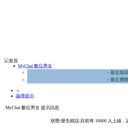
MyChat 數位男女
－最近版
－最近瀏
»
論壇提示
MyChat 數位男女 提示訊息
狀態:發生錯誤,目前有 10000 人上線