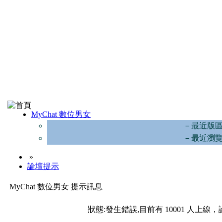
MyChat 數位男女
－最近版
－最近瀏
»
論壇提示
MyChat 數位男女 提示訊息
狀態:發生錯誤,目前有 10001 人上線