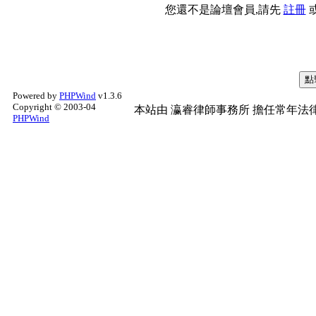
您還不是論壇會員,請先
註冊
Powered by
PHPWind
v1.3.6
Copyright © 2003-04
本站由
瀛睿律師事務所
擔任常年法律
PHPWind