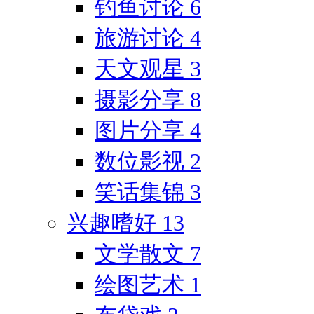
钓鱼讨论
6
旅游讨论
4
天文观星
3
摄影分享
8
图片分享
4
数位影视
2
笑话集锦
3
兴趣嗜好
13
文学散文
7
绘图艺术
1