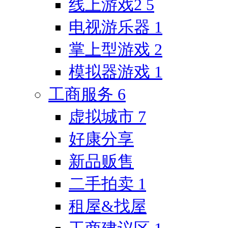
线上游戏2
5
电视游乐器
1
掌上型游戏
2
模拟器游戏
1
工商服务
6
虚拟城市
7
好康分享
新品贩售
二手拍卖
1
租屋&找屋