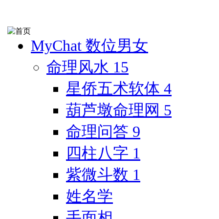
MyChat 数位男女
命理风水
15
星侨五术软体
4
葫芦墩命理网
5
命理问答
9
四柱八字
1
紫微斗数
1
姓名学
手面相