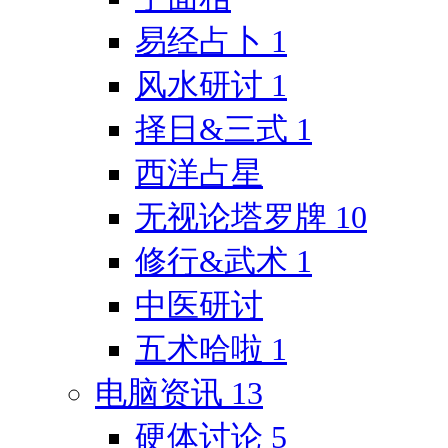
易经占卜
1
风水研讨
1
择日&三式
1
西洋占星
无视论塔罗牌
10
修行&武术
1
中医研讨
五术哈啦
1
电脑资讯
13
硬体讨论
5