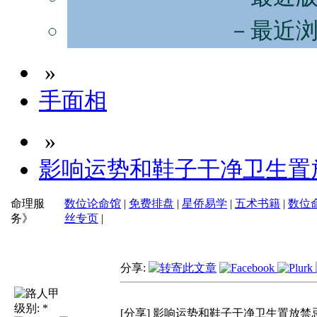
－最近
»
手面相
»
影响运势和鞋子干净卫生置
命理服
数位论命馆
|
免费排盘
|
星侨易学
|
五术书籍
|
数位
务》
丝专页
|
分享:
级别:
*
[分享] 影响运势和鞋子干净卫生置放禁