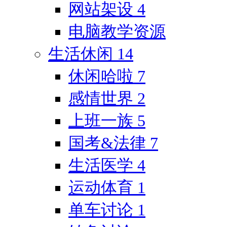
网站架设
4
电脑教学资源
生活休闲
14
休闲哈啦
7
感情世界
2
上班一族
5
国考&法律
7
生活医学
4
运动体育
1
单车讨论
1