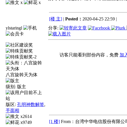
x
x
[楼 主]
|
Posted：
2020-04-25 22:59 |
ylstaringl
分享:
访客只能看到部份内容，免费
加
八宫旋斡天为体
级别:
版主
版区:
孔明神数解签
,
手面相
x2614
[1 楼]
From：台湾中华电信股份有限公司
x9749