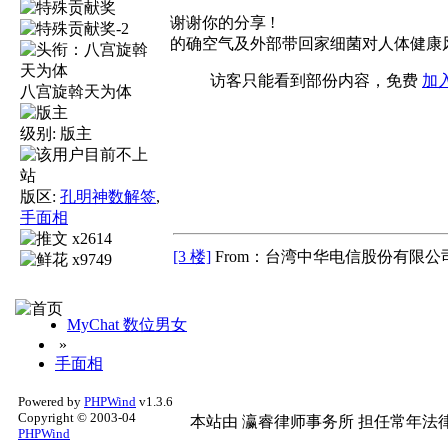
谢谢你的分享 !
的确空气及外部带回家细菌对人体健康风险
访客只能看到部份内容，免费
加
八宫旋斡天为体
级别:
版主
版区:
孔明神数解签
,
手面相
x2614
[3 楼]
From：台湾中华电信股份有限公司
x9749
MyChat 数位男女
»
手面相
Powered by
PHPWind
v1.3.6
Copyright © 2003-04
本站由
瀛睿律师事务所
担任常年法律
PHPWind