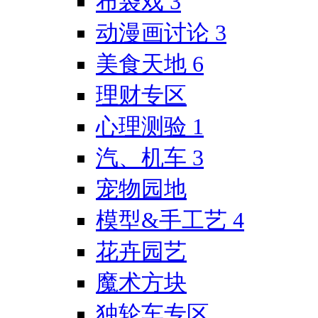
布袋戏
3
动漫画讨论
3
美食天地
6
理财专区
心理测验
1
汽、机车
3
宠物园地
模型&手工艺
4
花卉园艺
魔术方块
独轮车专区