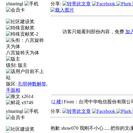
ylstaringl
分享:
访客只能看到部份内容，免费
加
八宫旋斡天为体
级别:
版主
版区:
孔明神数解签
,
手面相
x2614
[2 楼]
From：台湾中华电信股份有限公司
x9749
ylstaringl
分享:
抱歉 show070 我刚不小心......把你的文(删了) ..