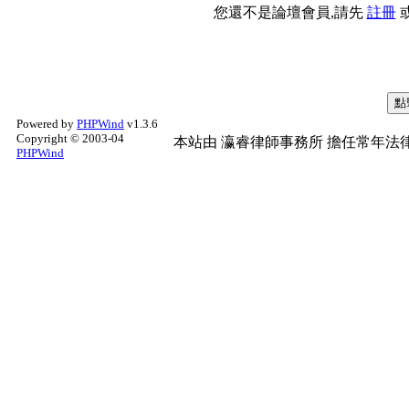
您還不是論壇會員,請先
註冊
Powered by
PHPWind
v1.3.6
Copyright © 2003-04
本站由
瀛睿律師事務所
擔任常年法律
PHPWind