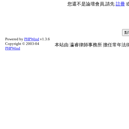
您還不是論壇會員,請先
註冊
Powered by
PHPWind
v1.3.6
Copyright © 2003-04
本站由
瀛睿律師事務所
擔任常年法律
PHPWind