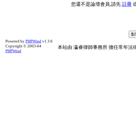
您還不是論壇會員,請先
註冊
Powered by
PHPWind
v1.3.6
Copyright © 2003-04
本站由
瀛睿律師事務所
擔任常年法律
PHPWind