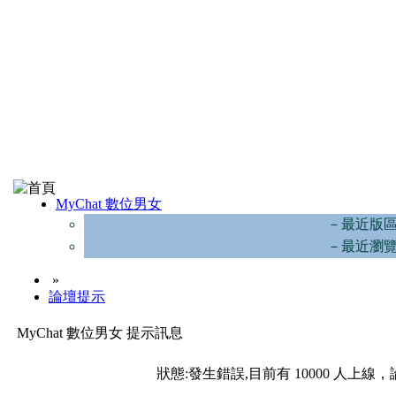
MyChat 數位男女
－最近版
－最近瀏
»
論壇提示
MyChat 數位男女 提示訊息
狀態:發生錯誤,目前有 10000 人上線