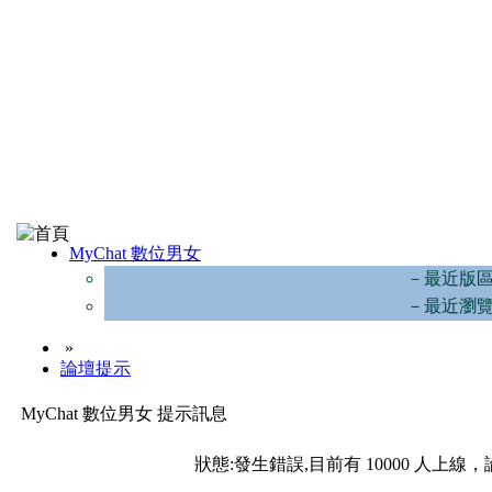
MyChat 數位男女
－最近版
－最近瀏
»
論壇提示
MyChat 數位男女 提示訊息
狀態:發生錯誤,目前有 10000 人上線