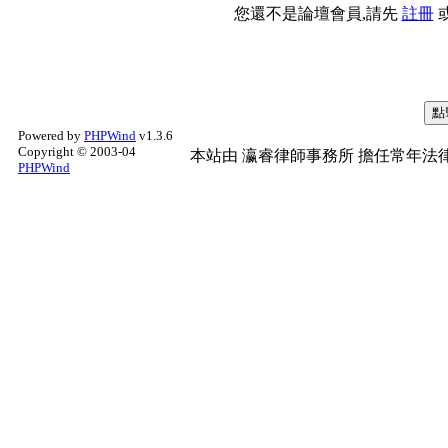
您還不是論壇會員,請先
註冊
Powered by
PHPWind
v1.3.6
Copyright © 2003-04
本站由
瀛睿律師事務所
擔任常年法律
PHPWind