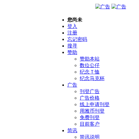
您尚未
登入
注册
忘记密码
搜寻
赞助
赞助本站
数位公仔
纪念Ｔ恤
纪念马克杯
广告
刊登广告
广告价格
线上申请刊登
用雅币刊登
免费刊登
目前客户
简讯
简讯说明