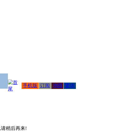
手机版
订阅
地图
繁体
 ,请稍后再来!