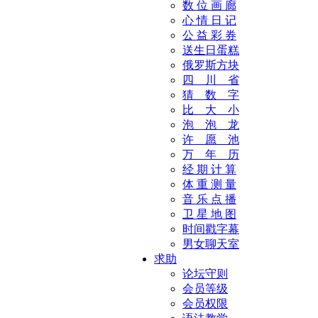
数 位 画 廊
心 情 日 记
公 益 彩 券
送生日蛋糕
俄罗斯方块
四 川 省
猜 数 字
比 大 小
泡 泡 龙
许 愿 池
万 年 历
经 期 计 算
体 重 测 量
音 乐 点 播
卫 星 地 图
时间戳字幕
男女聊天室
求助
论坛守则
会员等级
会员权限