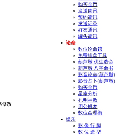
购买金币
发送简讯
预约简讯
发送记录
好友通讯
罐头简讯
论命
数位论命馆
免费排盘工具
葫芦墩 优生造命
葫芦墩 八字命书
影音论命(葫芦墩)
影音占卜(葫芦墩)
购买金币
星座分析
孔明神数
周公解梦
数位命理街
娱乐
影 像 行 脚
数 位 造 型