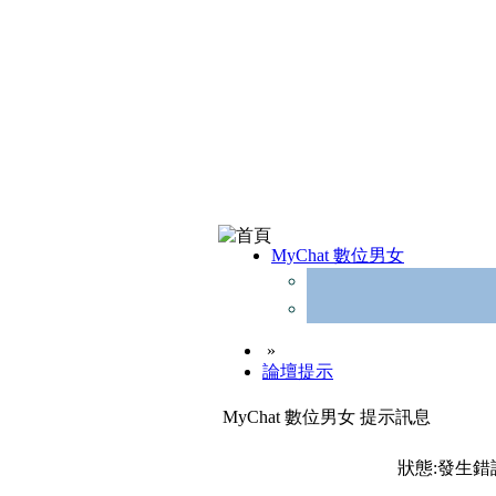
MyChat 數位男女
»
論壇提示
MyChat 數位男女 提示訊息
狀態:發生錯誤