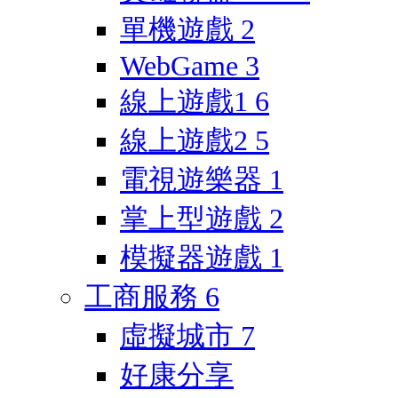
單機遊戲
2
WebGame
3
線上遊戲1
6
線上遊戲2
5
電視遊樂器
1
掌上型遊戲
2
模擬器遊戲
1
工商服務
6
虛擬城市
7
好康分享