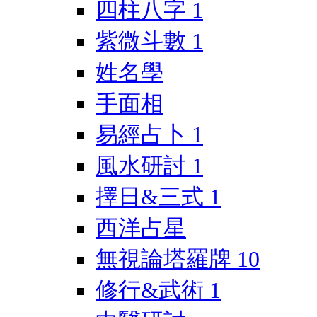
四柱八字
1
紫微斗數
1
姓名學
手面相
易經占卜
1
風水研討
1
擇日&三式
1
西洋占星
無視論塔羅牌
10
修行&武術
1