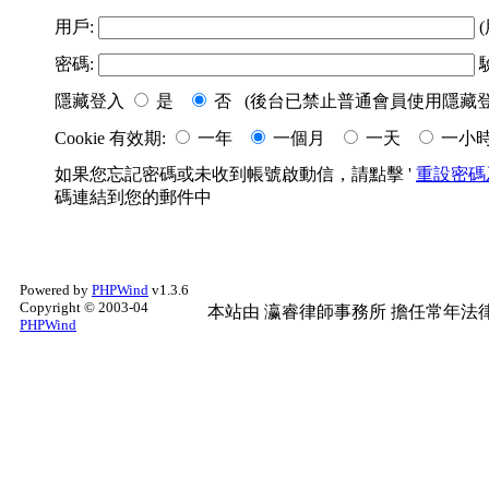
用戶:
(
密碼:
隱藏登入
是
否 (後台已禁止普通會員使用隱藏登
Cookie 有效期:
一年
一個月
一天
一小
如果您忘記密碼或未收到帳號啟動信，請點擊 '
重設密碼
碼連結到您的郵件中
Powered by
PHPWind
v1.3.6
Copyright © 2003-04
本站由
瀛睿律師事務所
擔任常年法律
PHPWind