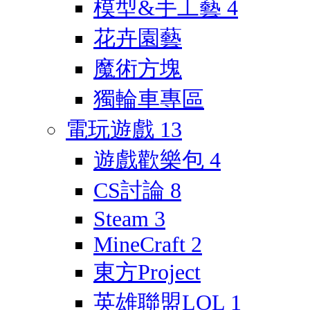
模型&手工藝
4
花卉園藝
魔術方塊
獨輪車專區
電玩遊戲
13
遊戲歡樂包
4
CS討論
8
Steam
3
MineCraft
2
東方Project
英雄聯盟LOL
1