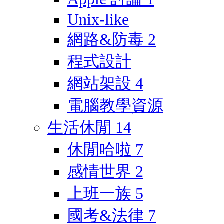
Unix-like
網路&防毒
2
程式設計
網站架設
4
電腦教學資源
生活休閒
14
休閒哈啦
7
感情世界
2
上班一族
5
國考&法律
7