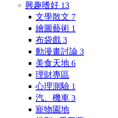
興趣嗜好
13
文學散文
7
繪圖藝術
1
布袋戲
3
動漫畫討論
3
美食天地
6
理財專區
心理測驗
1
汽、機車
3
寵物園地