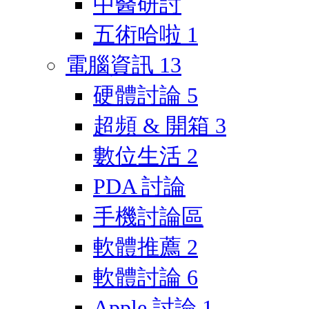
中醫研討
五術哈啦
1
電腦資訊
13
硬體討論
5
超頻 & 開箱
3
數位生活
2
PDA 討論
手機討論區
軟體推薦
2
軟體討論
6
Apple 討論
1