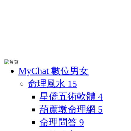
MyChat 數位男女
命理風水
15
星僑五術軟體
4
葫蘆墩命理網
5
命理問答
9