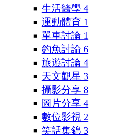
生活醫學
4
運動體育
1
單車討論
1
釣魚討論
6
旅遊討論
4
天文觀星
3
攝影分享
8
圖片分享
4
數位影視
2
笑話集錦
3