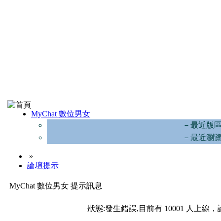
MyChat 數位男女
－最近版
－最近瀏
»
論壇提示
MyChat 數位男女 提示訊息
狀態:發生錯誤,目前有 10001 人上線