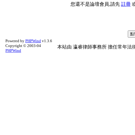
您還不是論壇會員,請先
註冊
Powered by
PHPWind
v1.3.6
Copyright © 2003-04
本站由
瀛睿律師事務所
擔任常年法律
PHPWind