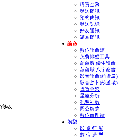
購買金幣
發送簡訊
預約簡訊
發送記錄
好友通訊
罐頭簡訊
論命
數位論命舘
免費排盤工具
葫蘆墩 優生造命
葫蘆墩 八字命書
影音論命(葫蘆墩)
影音占卜(葫蘆墩)
購買金幣
星座分析
孔明神數
周公解夢
數位命理街
娛樂
影 像 行 腳
數 位 造 型