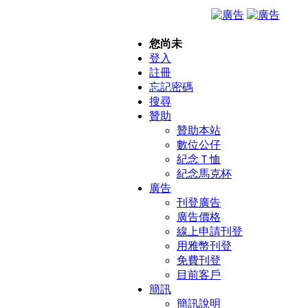
您尚未
登入
註冊
忘記密碼
搜尋
贊助
贊助本站
數位公仔
紀念Ｔ恤
紀念馬克杯
廣告
刊登廣告
廣告價格
線上申請刊登
用雅幣刊登
免費刊登
目前客戶
簡訊
簡訊說明