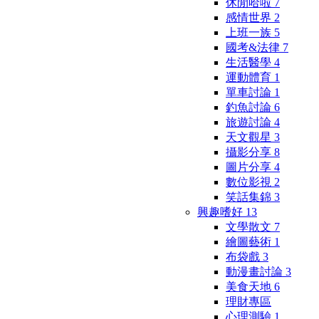
休閒哈啦
7
感情世界
2
上班一族
5
國考&法律
7
生活醫學
4
運動體育
1
單車討論
1
釣魚討論
6
旅遊討論
4
天文觀星
3
攝影分享
8
圖片分享
4
數位影視
2
笑話集錦
3
興趣嗜好
13
文學散文
7
繪圖藝術
1
布袋戲
3
動漫畫討論
3
美食天地
6
理財專區
心理測驗
1