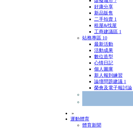
虛擬城市
7
好康分享
新品販售
二手拍賣
1
租屋&找屋
工商建議區
1
站務專區
10
最新活動
活動成果
數位造型
心情日記
個人圖庫
新人報到練習
論壇問題建議
1
榮會及電子報討論
»
運動體育
體育新聞