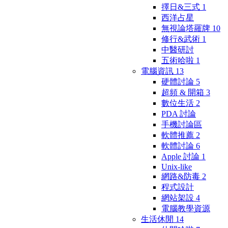
擇日&三式
1
西洋占星
無視論塔羅牌
10
修行&武術
1
中醫研討
五術哈啦
1
電腦資訊
13
硬體討論
5
超頻 & 開箱
3
數位生活
2
PDA 討論
手機討論區
軟體推薦
2
軟體討論
6
Apple 討論
1
Unix-like
網路&防毒
2
程式設計
網站架設
4
電腦教學資源
生活休閒
14