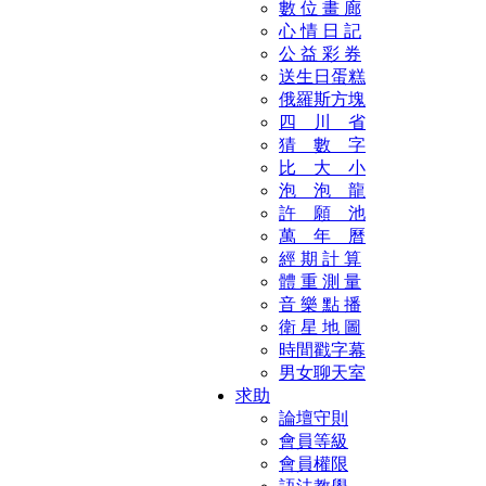
數 位 畫 廊
心 情 日 記
公 益 彩 券
送生日蛋糕
俄羅斯方塊
四 川 省
猜 數 字
比 大 小
泡 泡 龍
許 願 池
萬 年 曆
經 期 計 算
體 重 測 量
音 樂 點 播
衛 星 地 圖
時間戳字幕
男女聊天室
求助
論壇守則
會員等級
會員權限