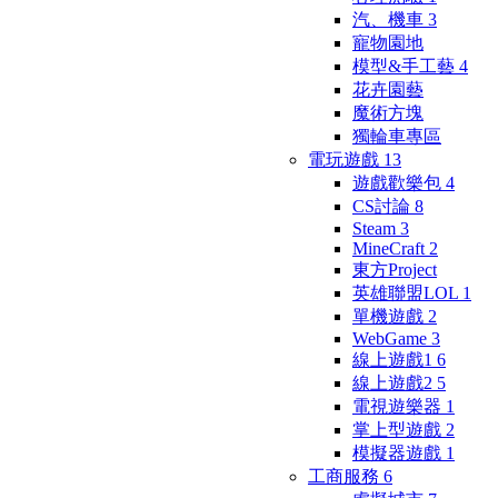
汽、機車
3
寵物園地
模型&手工藝
4
花卉園藝
魔術方塊
獨輪車專區
電玩遊戲
13
遊戲歡樂包
4
CS討論
8
Steam
3
MineCraft
2
東方Project
英雄聯盟LOL
1
單機遊戲
2
WebGame
3
線上遊戲1
6
線上遊戲2
5
電視遊樂器
1
掌上型遊戲
2
模擬器遊戲
1
工商服務
6