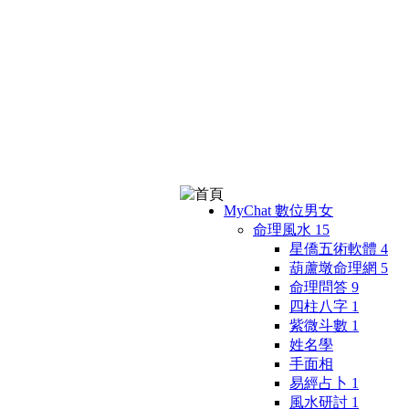
MyChat 數位男女
命理風水
15
星僑五術軟體
4
葫蘆墩命理網
5
命理問答
9
四柱八字
1
紫微斗數
1
姓名學
手面相
易經占卜
1
風水研討
1