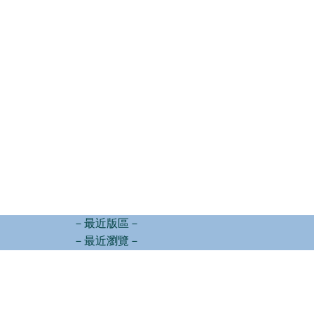
－最近版區－
－最近瀏覽－