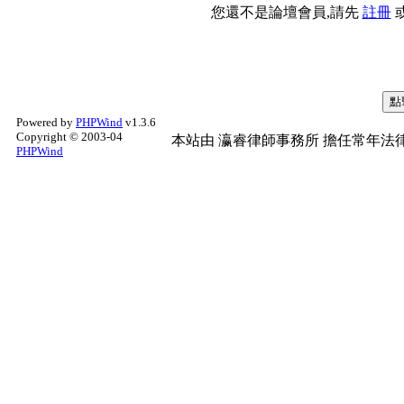
您還不是論壇會員,請先
註冊
Powered by
PHPWind
v1.3.6
Copyright © 2003-04
本站由
瀛睿律師事務所
擔任常年法律
PHPWind