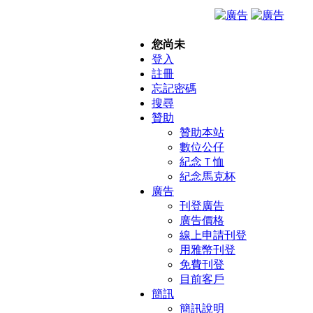
您尚未
登入
註冊
忘記密碼
搜尋
贊助
贊助本站
數位公仔
紀念Ｔ恤
紀念馬克杯
廣告
刊登廣告
廣告價格
線上申請刊登
用雅幣刊登
免費刊登
目前客戶
簡訊
簡訊說明