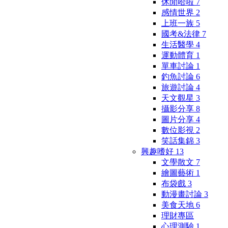
休閒哈啦
7
感情世界
2
上班一族
5
國考&法律
7
生活醫學
4
運動體育
1
單車討論
1
釣魚討論
6
旅遊討論
4
天文觀星
3
攝影分享
8
圖片分享
4
數位影視
2
笑話集錦
3
興趣嗜好
13
文學散文
7
繪圖藝術
1
布袋戲
3
動漫畫討論
3
美食天地
6
理財專區
心理測驗
1