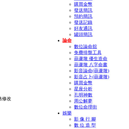
購買金幣
發送簡訊
預約簡訊
發送記錄
好友通訊
罐頭簡訊
論命
數位論命舘
免費排盤工具
葫蘆墩 優生造命
葫蘆墩 八字命書
影音論命(葫蘆墩)
影音占卜(葫蘆墩)
購買金幣
星座分析
孔明神數
周公解夢
數位命理街
娛樂
影 像 行 腳
數 位 造 型