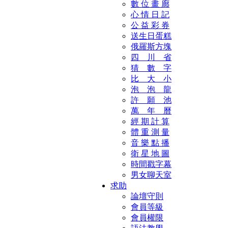
數 位 畫 廊
心 情 日 記
公 益 彩 券
送生日蛋糕
俄羅斯方塊
四 川 省
猜 數 字
比 大 小
泡 泡 龍
許 願 池
萬 年 曆
經 期 計 算
體 重 測 量
音 樂 點 播
衛 星 地 圖
時間戳字幕
男女聊天室
求助
論壇守則
會員等級
會員權限