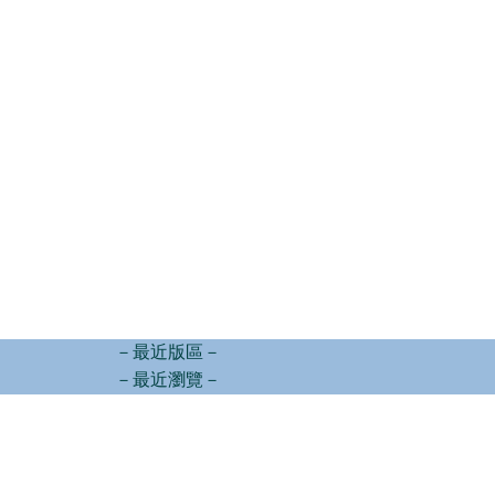
－最近版區－
－最近瀏覽－