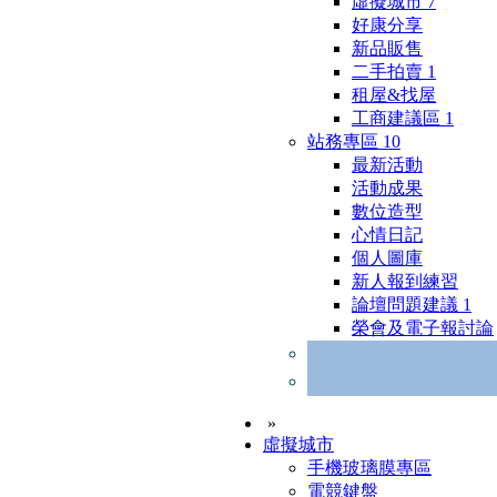
虛擬城市
7
好康分享
新品販售
二手拍賣
1
租屋&找屋
工商建議區
1
站務專區
10
最新活動
活動成果
數位造型
心情日記
個人圖庫
新人報到練習
論壇問題建議
1
榮會及電子報討論
»
虛擬城市
手機玻璃膜專區
電競鍵盤