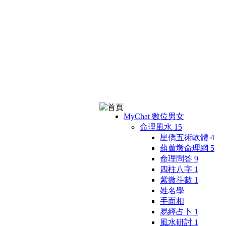
MyChat 數位男女
命理風水
15
星僑五術軟體
4
葫蘆墩命理網
5
命理問答
9
四柱八字
1
紫微斗數
1
姓名學
手面相
易經占卜
1
風水研討
1