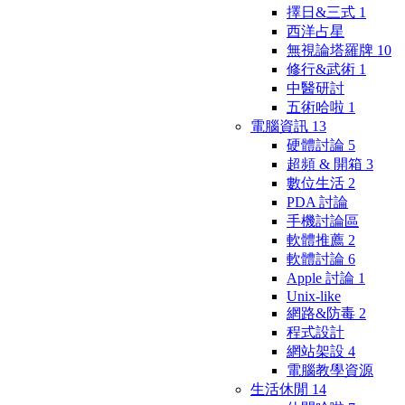
擇日&三式
1
西洋占星
無視論塔羅牌
10
修行&武術
1
中醫研討
五術哈啦
1
電腦資訊
13
硬體討論
5
超頻 & 開箱
3
數位生活
2
PDA 討論
手機討論區
軟體推薦
2
軟體討論
6
Apple 討論
1
Unix-like
網路&防毒
2
程式設計
網站架設
4
電腦教學資源
生活休閒
14