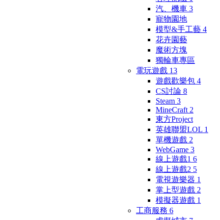
汽、機車
3
寵物園地
模型&手工藝
4
花卉園藝
魔術方塊
獨輪車專區
電玩遊戲
13
遊戲歡樂包
4
CS討論
8
Steam
3
MineCraft
2
東方Project
英雄聯盟LOL
1
單機遊戲
2
WebGame
3
線上遊戲1
6
線上遊戲2
5
電視遊樂器
1
掌上型遊戲
2
模擬器遊戲
1
工商服務
6