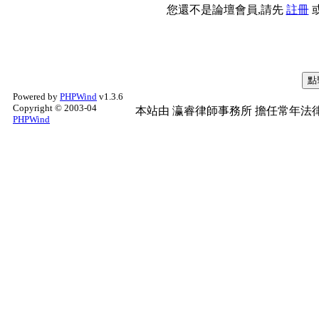
您還不是論壇會員,請先
註冊
Powered by
PHPWind
v1.3.6
Copyright © 2003-04
本站由
瀛睿律師事務所
擔任常年法律
PHPWind