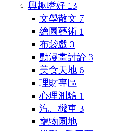
興趣嗜好
13
文學散文
7
繪圖藝術
1
布袋戲
3
動漫畫討論
3
美食天地
6
理財專區
心理測驗
1
汽、機車
3
寵物園地