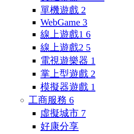
單機遊戲
2
WebGame
3
線上遊戲1
6
線上遊戲2
5
電視遊樂器
1
掌上型遊戲
2
模擬器遊戲
1
工商服務
6
虛擬城市
7
好康分享