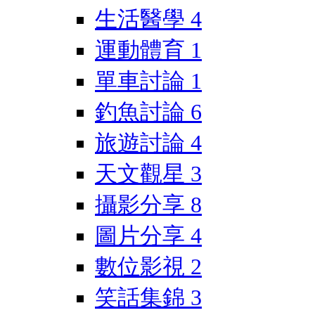
生活醫學
4
運動體育
1
單車討論
1
釣魚討論
6
旅遊討論
4
天文觀星
3
攝影分享
8
圖片分享
4
數位影視
2
笑話集錦
3