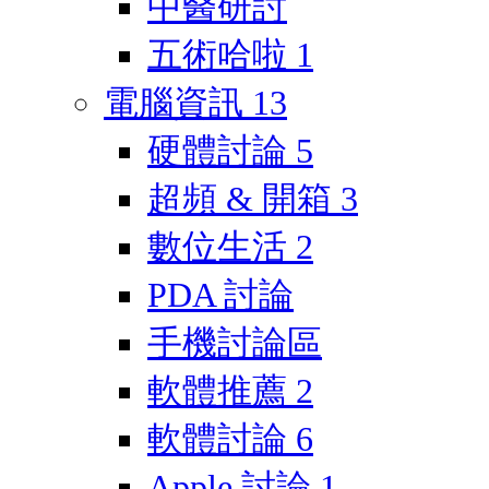
中醫研討
五術哈啦
1
電腦資訊
13
硬體討論
5
超頻 & 開箱
3
數位生活
2
PDA 討論
手機討論區
軟體推薦
2
軟體討論
6
Apple 討論
1