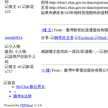
四等:http://ebas1.ebas.gov.tw/data/re
x1
五等:http://ebas1.ebas.gov.tw/data/re
x22
如果有網友有103年地特其他類科的資料
[樓 主]
From：臺灣新世紀資通股份有限
jasonk0914
分享:
級別:
小人物
感謝樓主提供此一資訊!肛溫喔~_~
x0
[1 樓]
From：臺灣中華電信股份有限公司
x717
MyChat 數位男女
»
國考&法律
Powered by
PHPWind
v1.3.6