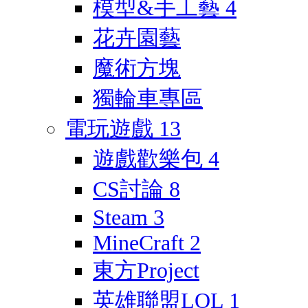
模型&手工藝
4
花卉園藝
魔術方塊
獨輪車專區
電玩遊戲
13
遊戲歡樂包
4
CS討論
8
Steam
3
MineCraft
2
東方Project
英雄聯盟LOL
1