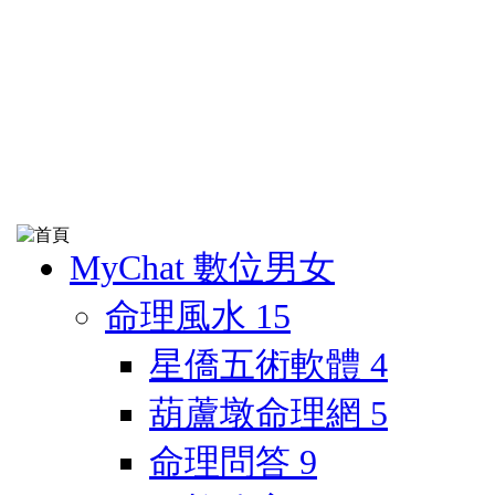
MyChat 數位男女
命理風水
15
星僑五術軟體
4
葫蘆墩命理網
5
命理問答
9