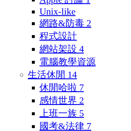
Unix-like
網路&防毒
2
程式設計
網站架設
4
電腦教學資源
生活休閒
14
休閒哈啦
7
感情世界
2
上班一族
5
國考&法律
7