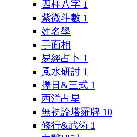
四柱八字
1
紫微斗數
1
姓名學
手面相
易經占卜
1
風水研討
1
擇日&三式
1
西洋占星
無視論塔羅牌
10
修行&武術
1