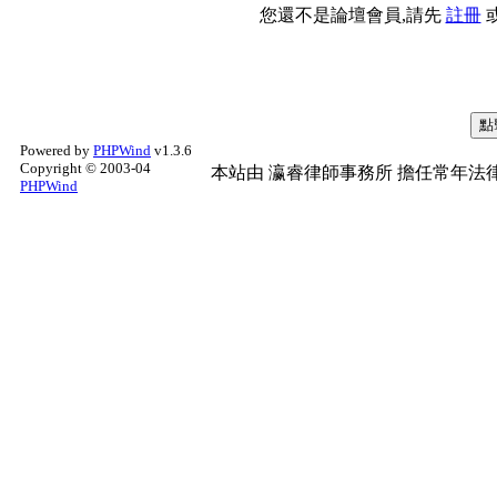
您還不是論壇會員,請先
註冊
Powered by
PHPWind
v1.3.6
Copyright © 2003-04
本站由
瀛睿律師事務所
擔任常年法律
PHPWind