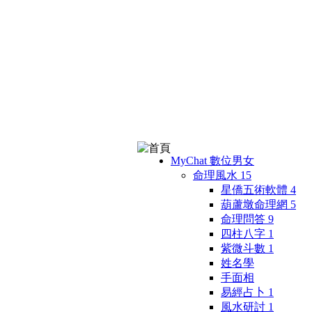
MyChat 數位男女
命理風水
15
星僑五術軟體
4
葫蘆墩命理網
5
命理問答
9
四柱八字
1
紫微斗數
1
姓名學
手面相
易經占卜
1
風水研討
1