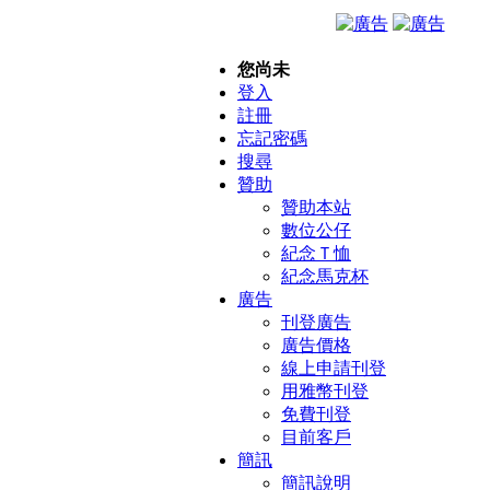
您尚未
登入
註冊
忘記密碼
搜尋
贊助
贊助本站
數位公仔
紀念Ｔ恤
紀念馬克杯
廣告
刊登廣告
廣告價格
線上申請刊登
用雅幣刊登
免費刊登
目前客戶
簡訊
簡訊說明