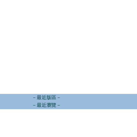
－最近版區－
－最近瀏覽－