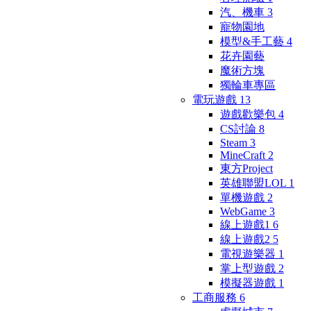
汽、機車
3
寵物園地
模型&手工藝
4
花卉園藝
魔術方塊
獨輪車專區
電玩遊戲
13
遊戲歡樂包
4
CS討論
8
Steam
3
MineCraft
2
東方Project
英雄聯盟LOL
1
單機遊戲
2
WebGame
3
線上遊戲1
6
線上遊戲2
5
電視遊樂器
1
掌上型遊戲
2
模擬器遊戲
1
工商服務
6