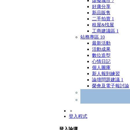
虛擬城市
7
好康分享
新品販售
二手拍賣
1
租屋&找屋
工商建議區
1
站務專區
10
最新活動
活動成果
數位造型
心情日記
個人圖庫
新人報到練習
論壇問題建議
1
榮會及電子報討論
»
登入程式
登入論壇