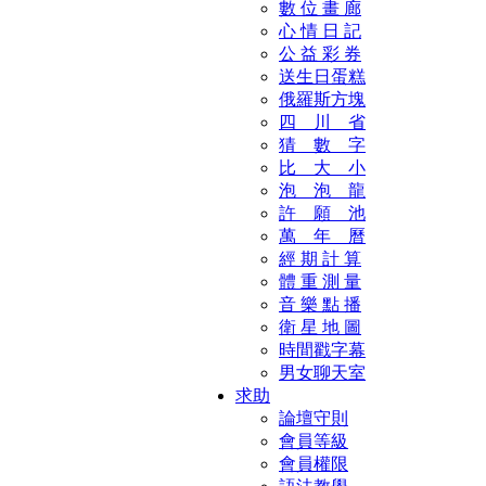
數 位 畫 廊
心 情 日 記
公 益 彩 券
送生日蛋糕
俄羅斯方塊
四 川 省
猜 數 字
比 大 小
泡 泡 龍
許 願 池
萬 年 曆
經 期 計 算
體 重 測 量
音 樂 點 播
衛 星 地 圖
時間戳字幕
男女聊天室
求助
論壇守則
會員等級
會員權限