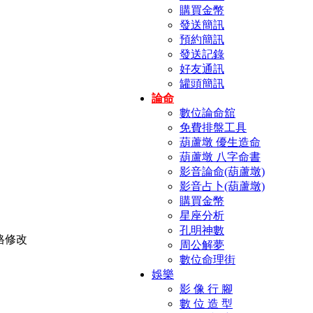
購買金幣
發送簡訊
預約簡訊
發送記錄
好友通訊
罐頭簡訊
論命
數位論命舘
免費排盤工具
葫蘆墩 優生造命
葫蘆墩 八字命書
影音論命(葫蘆墩)
影音占卜(葫蘆墩)
購買金幣
星座分析
孔明神數
周公解夢
數位命理街
娛樂
影 像 行 腳
數 位 造 型