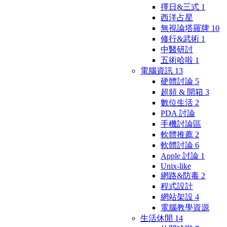
擇日&三式
1
西洋占星
無視論塔羅牌
10
修行&武術
1
中醫研討
五術哈啦
1
電腦資訊
13
硬體討論
5
超頻 & 開箱
3
數位生活
2
PDA 討論
手機討論區
軟體推薦
2
軟體討論
6
Apple 討論
1
Unix-like
網路&防毒
2
程式設計
網站架設
4
電腦教學資源
生活休閒
14