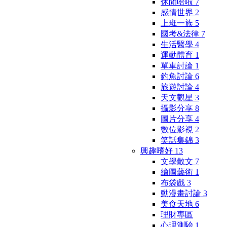
休閒哈啦
7
感情世界
2
上班一族
5
國考&法律
7
生活醫學
4
運動體育
1
單車討論
1
釣魚討論
6
旅遊討論
4
天文觀星
3
攝影分享
8
圖片分享
4
數位影視
2
笑話集錦
3
興趣嗜好
13
文學散文
7
繪圖藝術
1
布袋戲
3
動漫畫討論
3
美食天地
6
理財專區
心理測驗
1