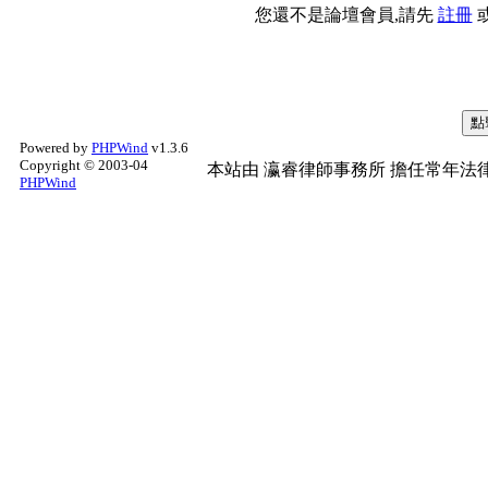
您還不是論壇會員,請先
註冊
Powered by
PHPWind
v1.3.6
Copyright © 2003-04
本站由
瀛睿律師事務所
擔任常年法律
PHPWind