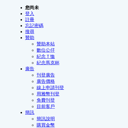
您尚未
登入
註冊
忘記密碼
搜尋
贊助
贊助本站
數位公仔
紀念Ｔ恤
紀念馬克杯
廣告
刊登廣告
廣告價格
線上申請刊登
用雅幣刊登
免費刊登
目前客戶
簡訊
簡訊說明
購買金幣