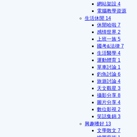
網站架設
4
電腦教學資源
生活休閒
14
休閒哈啦
7
感情世界
2
上班一族
5
國考&法律
7
生活醫學
4
運動體育
1
單車討論
1
釣魚討論
6
旅遊討論
4
天文觀星
3
攝影分享
8
圖片分享
4
數位影視
2
笑話集錦
3
興趣嗜好
13
文學散文
7