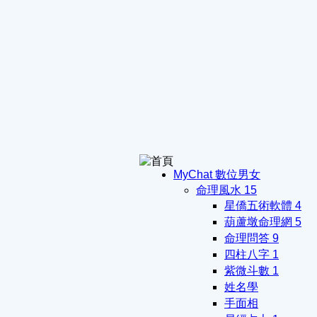
MyChat 數位男女
命理風水
15
星僑五術軟體
4
葫蘆墩命理網
5
命理問答
9
四柱八字
1
紫微斗數
1
姓名學
手面相