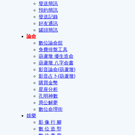
發送簡訊
預約簡訊
發送記錄
好友通訊
罐頭簡訊
論命
數位論命舘
免費排盤工具
葫蘆墩 優生造命
葫蘆墩 八字命書
影音論命(葫蘆墩)
影音占卜(葫蘆墩)
購買金幣
星座分析
孔明神數
周公解夢
數位命理街
娛樂
影 像 行 腳
數 位 造 型