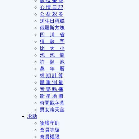
數 位 畫 廊
心 情 日 記
公 益 彩 券
送生日蛋糕
俄羅斯方塊
四 川 省
猜 數 字
比 大 小
泡 泡 龍
許 願 池
萬 年 曆
經 期 計 算
體 重 測 量
音 樂 點 播
衛 星 地 圖
時間戳字幕
男女聊天室
求助
論壇守則
會員等級
會員權限