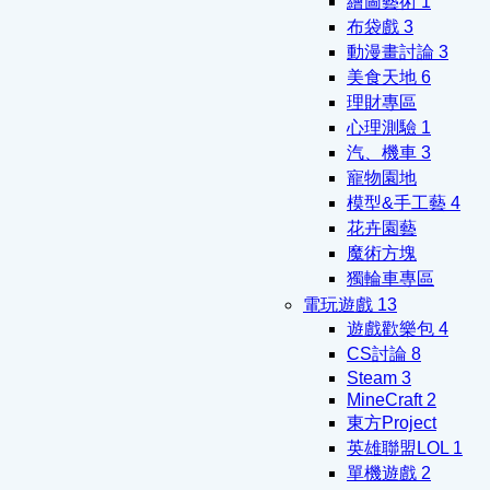
繪圖藝術
1
布袋戲
3
動漫畫討論
3
美食天地
6
理財專區
心理測驗
1
汽、機車
3
寵物園地
模型&手工藝
4
花卉園藝
魔術方塊
獨輪車專區
電玩遊戲
13
遊戲歡樂包
4
CS討論
8
Steam
3
MineCraft
2
東方Project
英雄聯盟LOL
1
單機遊戲
2