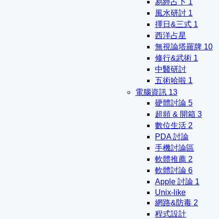
易經占卜
1
風水研討
1
擇日&三式
1
西洋占星
無視論塔羅牌
10
修行&武術
1
中醫研討
五術哈啦
1
電腦資訊
13
硬體討論
5
超頻 & 開箱
3
數位生活
2
PDA 討論
手機討論區
軟體推薦
2
軟體討論
6
Apple 討論
1
Unix-like
網路&防毒
2
程式設計