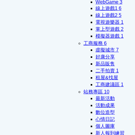
WebGame
3
線上遊戲1
6
線上遊戲2
5
電視遊樂器
1
掌上型遊戲
2
模擬器遊戲
1
工商服務
6
虛擬城市
7
好康分享
新品販售
二手拍賣
1
租屋&找屋
工商建議區
1
站務專區
10
最新活動
活動成果
數位造型
心情日記
個人圖庫
新人報到練習