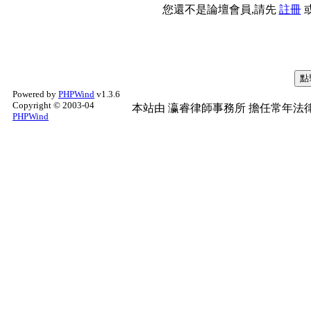
您還不是論壇會員,請先
註冊
Powered by
PHPWind
v1.3.6
Copyright © 2003-04
本站由
瀛睿律師事務所
擔任常年法律
PHPWind