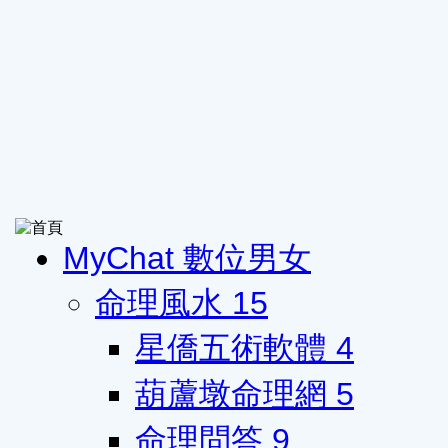
MyChat 數位男女
命理風水
15
星僑五術軟體
4
葫蘆墩命理網
5
命理問答
9