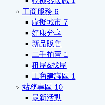
模擬器遊戲
1
工商服務
6
虛擬城市
7
好康分享
新品販售
二手拍賣
1
租屋&找屋
工商建議區
1
站務專區
10
最新活動