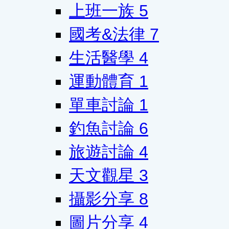
上班一族
5
國考&法律
7
生活醫學
4
運動體育
1
單車討論
1
釣魚討論
6
旅遊討論
4
天文觀星
3
攝影分享
8
圖片分享
4