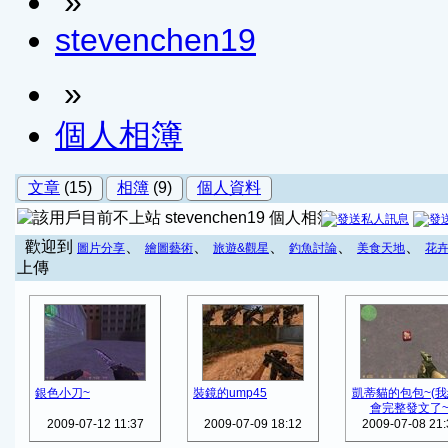
»
stevenchen19
»
個人相簿
文章
(15)
相簿
(9)
個人資料
stevenchen19 個人相簿
歡迎到
、
、
、
、
、
圖片分享
繪圖藝術
旅遊&觀星
釣魚討論
美食天地
花
上傳
銀色小刀~
裝鏡的ump45
凱蒂貓的包包~(
會完整發文了~
2009-07-12 11:37
2009-07-09 18:12
2009-07-08 21: