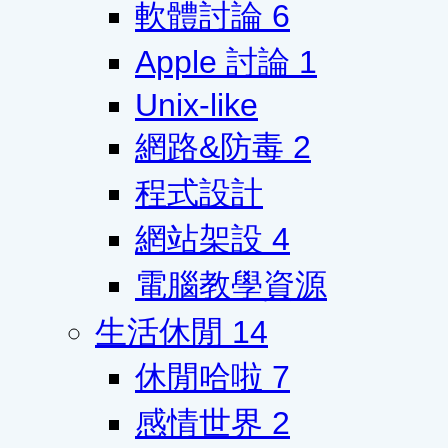
軟體討論
6
Apple 討論
1
Unix-like
網路&防毒
2
程式設計
網站架設
4
電腦教學資源
生活休閒
14
休閒哈啦
7
感情世界
2