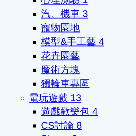
汽、機車
3
寵物園地
模型&手工藝
4
花卉園藝
魔術方塊
獨輪車專區
電玩遊戲
13
遊戲歡樂包
4
CS討論
8