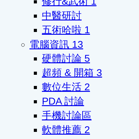
修行&武術
1
中醫研討
五術哈啦
1
電腦資訊
13
硬體討論
5
超頻 & 開箱
3
數位生活
2
PDA 討論
手機討論區
軟體推薦
2