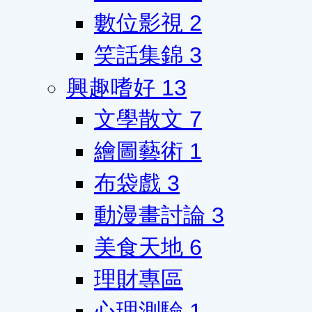
數位影視
2
笑話集錦
3
興趣嗜好
13
文學散文
7
繪圖藝術
1
布袋戲
3
動漫畫討論
3
美食天地
6
理財專區
心理測驗
1