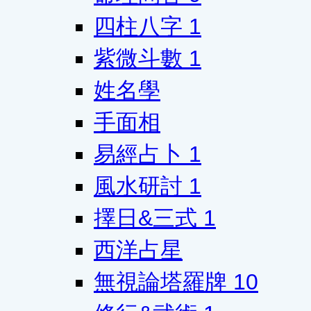
四柱八字
1
紫微斗數
1
姓名學
手面相
易經占卜
1
風水研討
1
擇日&三式
1
西洋占星
無視論塔羅牌
10