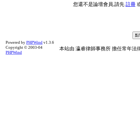
您還不是論壇會員,請先
註冊
Powered by
PHPWind
v1.3.6
Copyright © 2003-04
本站由
瀛睿律師事務所
擔任常年法律
PHPWind