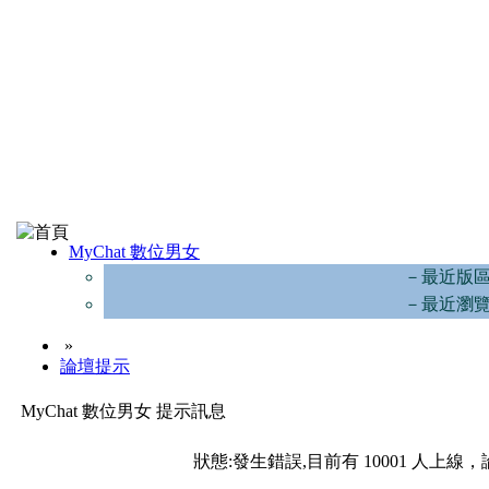
MyChat 數位男女
－最近版
－最近瀏
»
論壇提示
MyChat 數位男女 提示訊息
狀態:發生錯誤,目前有 10001 人上線