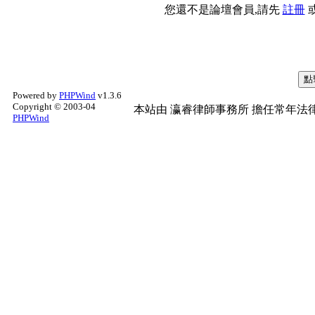
您還不是論壇會員,請先
註冊
Powered by
PHPWind
v1.3.6
Copyright © 2003-04
本站由
瀛睿律師事務所
擔任常年法律
PHPWind