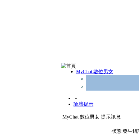
MyChat 數位男女
»
論壇提示
MyChat 數位男女 提示訊息
狀態:發生錯誤