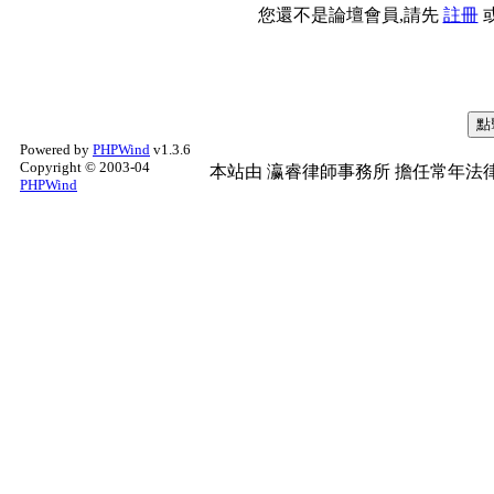
您還不是論壇會員,請先
註冊
Powered by
PHPWind
v1.3.6
Copyright © 2003-04
本站由
瀛睿律師事務所
擔任常年法律
PHPWind