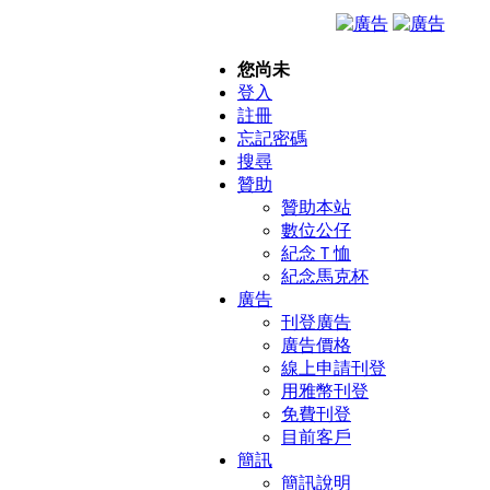
您尚未
登入
註冊
忘記密碼
搜尋
贊助
贊助本站
數位公仔
紀念Ｔ恤
紀念馬克杯
廣告
刊登廣告
廣告價格
線上申請刊登
用雅幣刊登
免費刊登
目前客戶
簡訊
簡訊說明