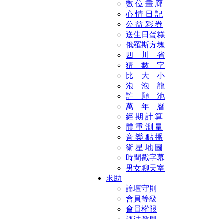
數 位 畫 廊
心 情 日 記
公 益 彩 券
送生日蛋糕
俄羅斯方塊
四 川 省
猜 數 字
比 大 小
泡 泡 龍
許 願 池
萬 年 曆
經 期 計 算
體 重 測 量
音 樂 點 播
衛 星 地 圖
時間戳字幕
男女聊天室
求助
論壇守則
會員等級
會員權限