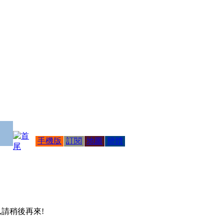
手機版
訂閱
地圖
簡體
 ,請稍後再來!