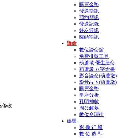
購買金幣
發送簡訊
預約簡訊
發送記錄
好友通訊
罐頭簡訊
論命
數位論命舘
免費排盤工具
葫蘆墩 優生造命
葫蘆墩 八字命書
影音論命(葫蘆墩)
影音占卜(葫蘆墩)
購買金幣
星座分析
孔明神數
周公解夢
數位命理街
娛樂
影 像 行 腳
數 位 造 型