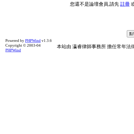
您還不是論壇會員,請先
註冊
Powered by
PHPWind
v1.3.6
Copyright © 2003-04
本站由
瀛睿律師事務所
擔任常年法律
PHPWind