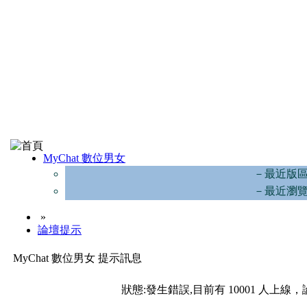
MyChat 數位男女
－最近版
－最近瀏
»
論壇提示
MyChat 數位男女 提示訊息
狀態:發生錯誤,目前有 10001 人上線