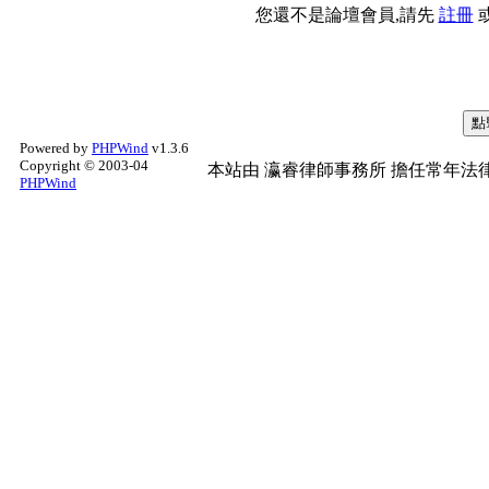
您還不是論壇會員,請先
註冊
Powered by
PHPWind
v1.3.6
Copyright © 2003-04
本站由
瀛睿律師事務所
擔任常年法律
PHPWind