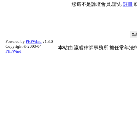
您還不是論壇會員,請先
註冊
Powered by
PHPWind
v1.3.6
Copyright © 2003-04
本站由
瀛睿律師事務所
擔任常年法律
PHPWind