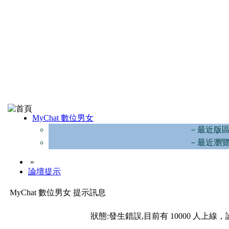
MyChat 數位男女
－最近版
－最近瀏
»
論壇提示
MyChat 數位男女 提示訊息
狀態:發生錯誤,目前有 10000 人上線