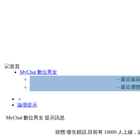
MyChat 數位男女
－最近版
－最近瀏
»
論壇提示
MyChat 數位男女 提示訊息
狀態:發生錯誤,目前有 10000 人上線