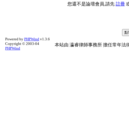
您還不是論壇會員,請先
註冊
Powered by
PHPWind
v1.3.6
Copyright © 2003-04
本站由
瀛睿律師事務所
擔任常年法律
PHPWind