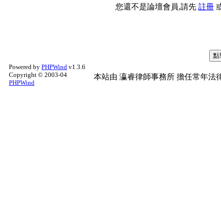
您還不是論壇會員,請先
註冊
Powered by
PHPWind
v1.3.6
Copyright © 2003-04
本站由
瀛睿律師事務所
擔任常年法律
PHPWind