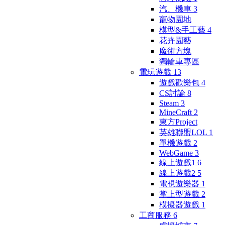
汽、機車
3
寵物園地
模型&手工藝
4
花卉園藝
魔術方塊
獨輪車專區
電玩遊戲
13
遊戲歡樂包
4
CS討論
8
Steam
3
MineCraft
2
東方Project
英雄聯盟LOL
1
單機遊戲
2
WebGame
3
線上遊戲1
6
線上遊戲2
5
電視遊樂器
1
掌上型遊戲
2
模擬器遊戲
1
工商服務
6