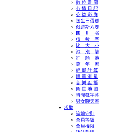
數 位 畫 廊
心 情 日 記
公 益 彩 券
送生日蛋糕
俄羅斯方塊
四 川 省
猜 數 字
比 大 小
泡 泡 龍
許 願 池
萬 年 曆
經 期 計 算
體 重 測 量
音 樂 點 播
衛 星 地 圖
時間戳字幕
男女聊天室
求助
論壇守則
會員等級
會員權限