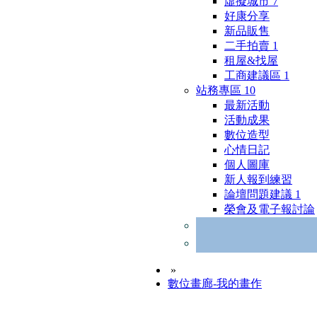
虛擬城市
7
好康分享
新品販售
二手拍賣
1
租屋&找屋
工商建議區
1
站務專區
10
最新活動
活動成果
數位造型
心情日記
個人圖庫
新人報到練習
論壇問題建議
1
榮會及電子報討論
»
數位畫廊-我的畫作