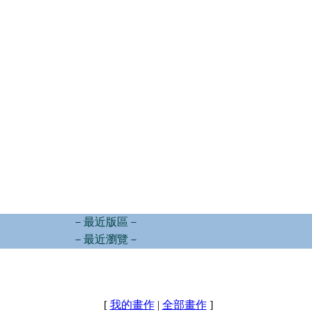
－最近版區－
－最近瀏覽－
[
我的畫作
|
全部畫作
]