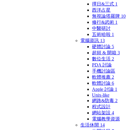
擇日&三式
1
西洋占星
無視論塔羅牌
10
修行&武術
1
中醫研討
五術哈啦
1
電腦資訊
13
硬體討論
5
超頻 & 開箱
3
數位生活
2
PDA 討論
手機討論區
軟體推薦
2
軟體討論
6
Apple 討論
1
Unix-like
網路&防毒
2
程式設計
網站架設
4
電腦教學資源
生活休閒
14