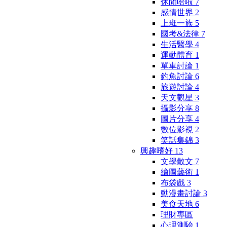
休閒哈啦
7
感情世界
2
上班一族
5
國考&法律
7
生活醫學
4
運動體育
1
單車討論
1
釣魚討論
6
旅遊討論
4
天文觀星
3
攝影分享
8
圖片分享
4
數位影視
2
笑話集錦
3
興趣嗜好
13
文學散文
7
繪圖藝術
1
布袋戲
3
動漫畫討論
3
美食天地
6
理財專區
心理測驗
1