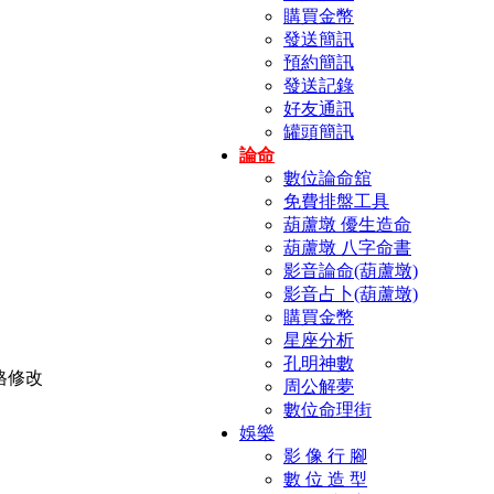
購買金幣
發送簡訊
預約簡訊
發送記錄
好友通訊
罐頭簡訊
論命
數位論命舘
免費排盤工具
葫蘆墩 優生造命
葫蘆墩 八字命書
影音論命(葫蘆墩)
影音占卜(葫蘆墩)
購買金幣
星座分析
孔明神數
周公解夢
數位命理街
娛樂
影 像 行 腳
數 位 造 型