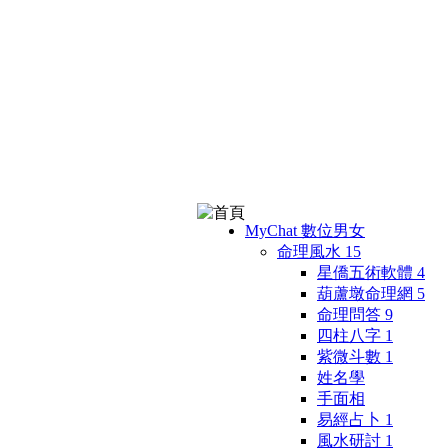
MyChat 數位男女
命理風水
15
星僑五術軟體
4
葫蘆墩命理網
5
命理問答
9
四柱八字
1
紫微斗數
1
姓名學
手面相
易經占卜
1
風水研討
1