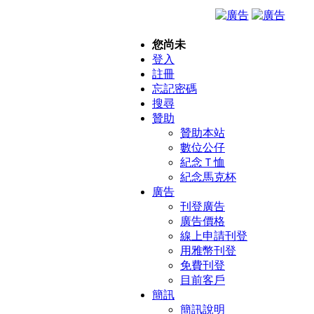
您尚未
登入
註冊
忘記密碼
搜尋
贊助
贊助本站
數位公仔
紀念Ｔ恤
紀念馬克杯
廣告
刊登廣告
廣告價格
線上申請刊登
用雅幣刊登
免費刊登
目前客戶
簡訊
簡訊說明