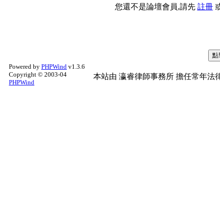
您還不是論壇會員,請先
註冊
Powered by
PHPWind
v1.3.6
Copyright © 2003-04
本站由
瀛睿律師事務所
擔任常年法律
PHPWind