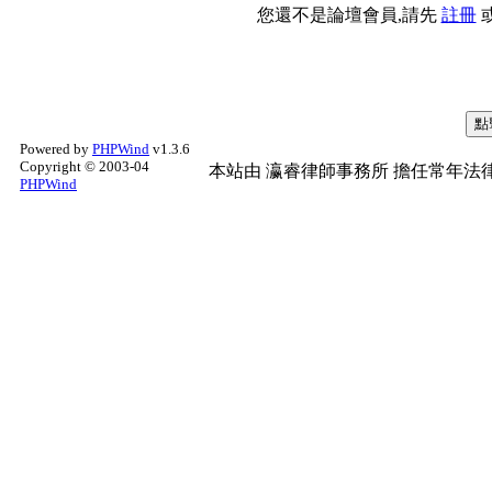
您還不是論壇會員,請先
註冊
Powered by
PHPWind
v1.3.6
Copyright © 2003-04
本站由
瀛睿律師事務所
擔任常年法律
PHPWind