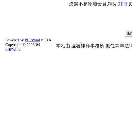
您還不是論壇會員,請先
註冊
Powered by
PHPWind
v1.3.6
Copyright © 2003-04
本站由
瀛睿律師事務所
擔任常年法律
PHPWind