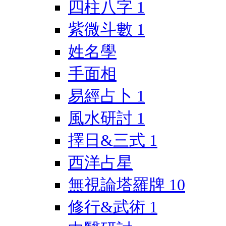
四柱八字
1
紫微斗數
1
姓名學
手面相
易經占卜
1
風水研討
1
擇日&三式
1
西洋占星
無視論塔羅牌
10
修行&武術
1