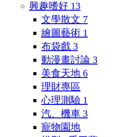
興趣嗜好
13
文學散文
7
繪圖藝術
1
布袋戲
3
動漫畫討論
3
美食天地
6
理財專區
心理測驗
1
汽、機車
3
寵物園地