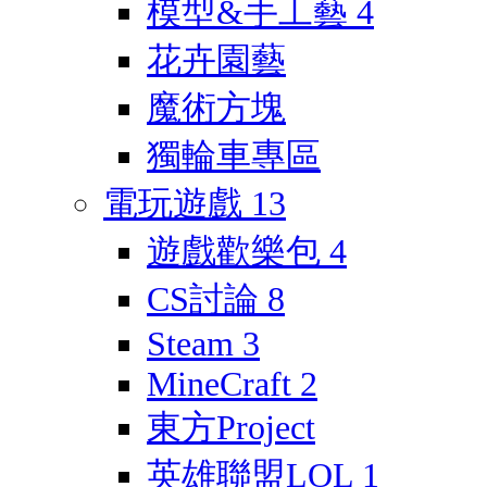
模型&手工藝
4
花卉園藝
魔術方塊
獨輪車專區
電玩遊戲
13
遊戲歡樂包
4
CS討論
8
Steam
3
MineCraft
2
東方Project
英雄聯盟LOL
1