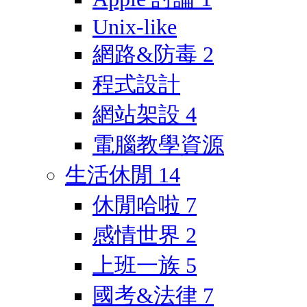
Unix-like
網路&防毒
2
程式設計
網站架設
4
電腦教學資源
生活休閒
14
休閒哈啦
7
感情世界
2
上班一族
5
國考&法律
7