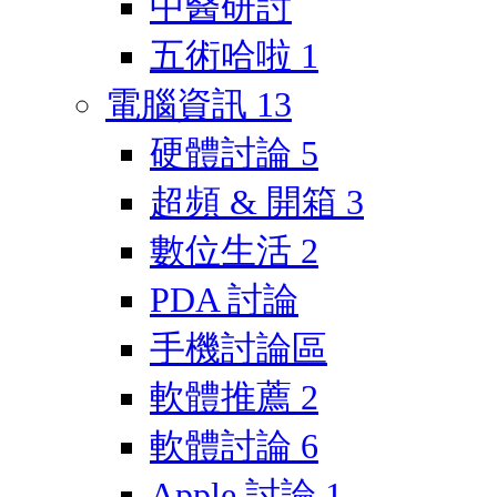
中醫研討
五術哈啦
1
電腦資訊
13
硬體討論
5
超頻 & 開箱
3
數位生活
2
PDA 討論
手機討論區
軟體推薦
2
軟體討論
6
Apple 討論
1