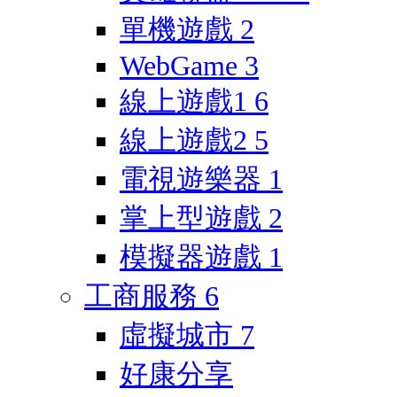
單機遊戲
2
WebGame
3
線上遊戲1
6
線上遊戲2
5
電視遊樂器
1
掌上型遊戲
2
模擬器遊戲
1
工商服務
6
虛擬城市
7
好康分享