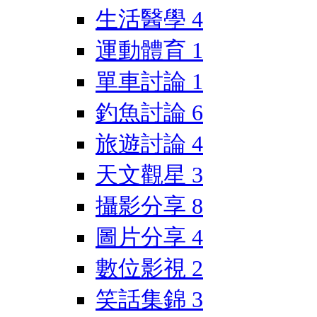
生活醫學
4
運動體育
1
單車討論
1
釣魚討論
6
旅遊討論
4
天文觀星
3
攝影分享
8
圖片分享
4
數位影視
2
笑話集錦
3