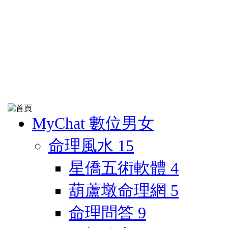
MyChat 數位男女
命理風水
15
星僑五術軟體
4
葫蘆墩命理網
5
命理問答
9