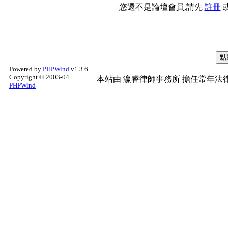
您還不是論壇會員,請先
註冊
Powered by
PHPWind
v1.3.6
Copyright © 2003-04
本站由
瀛睿律師事務所
擔任常年法律
PHPWind