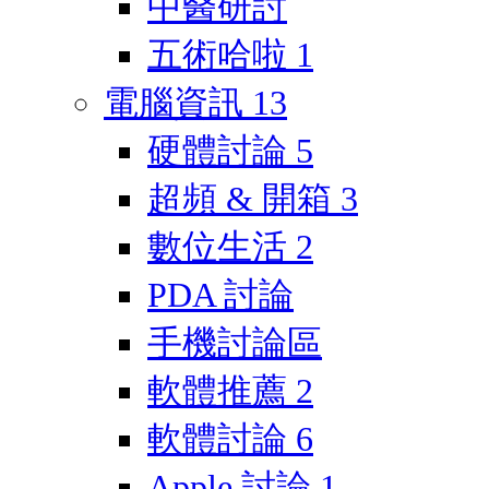
中醫研討
五術哈啦
1
電腦資訊
13
硬體討論
5
超頻 & 開箱
3
數位生活
2
PDA 討論
手機討論區
軟體推薦
2
軟體討論
6
Apple 討論
1