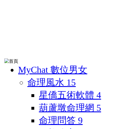
MyChat 數位男女
命理風水
15
星僑五術軟體
4
葫蘆墩命理網
5
命理問答
9