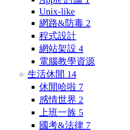
Unix-like
網路&防毒
2
程式設計
網站架設
4
電腦教學資源
生活休閒
14
休閒哈啦
7
感情世界
2
上班一族
5
國考&法律
7