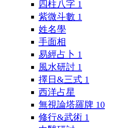
四柱八字
1
紫微斗數
1
姓名學
手面相
易經占卜
1
風水研討
1
擇日&三式
1
西洋占星
無視論塔羅牌
10
修行&武術
1