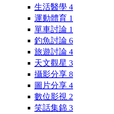
生活醫學
4
運動體育
1
單車討論
1
釣魚討論
6
旅遊討論
4
天文觀星
3
攝影分享
8
圖片分享
4
數位影視
2
笑話集錦
3