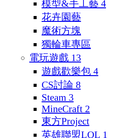
模型&手工藝
4
花卉園藝
魔術方塊
獨輪車專區
電玩遊戲
13
遊戲歡樂包
4
CS討論
8
Steam
3
MineCraft
2
東方Project
英雄聯盟LOL
1