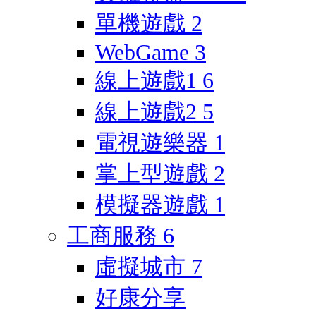
單機遊戲
2
WebGame
3
線上遊戲1
6
線上遊戲2
5
電視遊樂器
1
掌上型遊戲
2
模擬器遊戲
1
工商服務
6
虛擬城市
7
好康分享