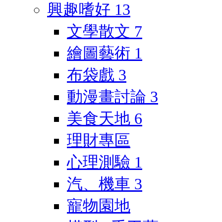
興趣嗜好
13
文學散文
7
繪圖藝術
1
布袋戲
3
動漫畫討論
3
美食天地
6
理財專區
心理測驗
1
汽、機車
3
寵物園地