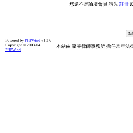
您還不是論壇會員,請先
註冊
Powered by
PHPWind
v1.3.6
Copyright © 2003-04
本站由
瀛睿律師事務所
擔任常年法律
PHPWind