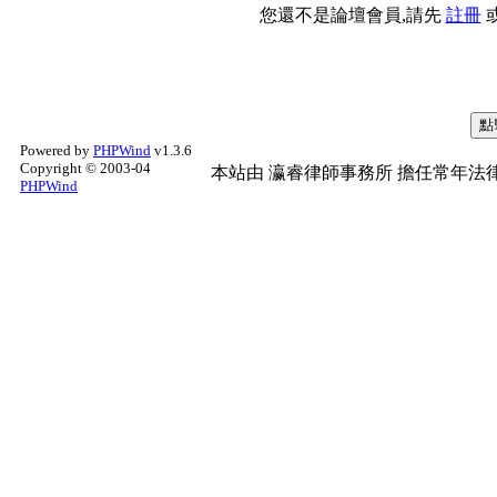
您還不是論壇會員,請先
註冊
Powered by
PHPWind
v1.3.6
Copyright © 2003-04
本站由
瀛睿律師事務所
擔任常年法律
PHPWind