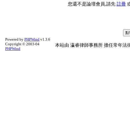
您還不是論壇會員,請先
註冊
Powered by
PHPWind
v1.3.6
Copyright © 2003-04
本站由
瀛睿律師事務所
擔任常年法律
PHPWind