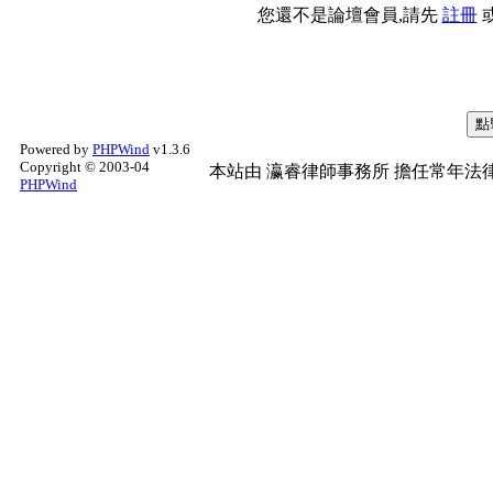
您還不是論壇會員,請先
註冊
Powered by
PHPWind
v1.3.6
Copyright © 2003-04
本站由
瀛睿律師事務所
擔任常年法律
PHPWind