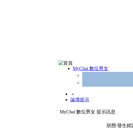
MyChat 數位男女
»
論壇提示
MyChat 數位男女 提示訊息
狀態:發生錯誤