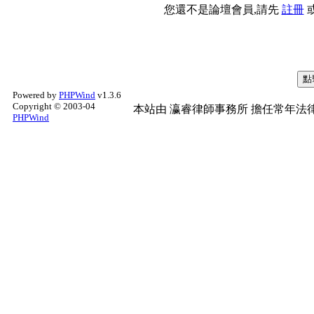
您還不是論壇會員,請先
註冊
Powered by
PHPWind
v1.3.6
Copyright © 2003-04
本站由
瀛睿律師事務所
擔任常年法律
PHPWind